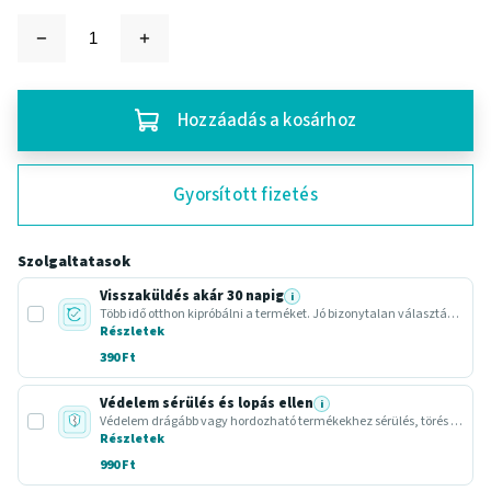
Hozzáadás a kosárhoz
Gyorsított fizetés
Szolgaltatasok
Visszaküldés akár 30 napig
i
Több idő otthon kipróbálni a terméket. Jó bizonytalan választásnál vagy ajándéknál.
Részletek
390 Ft
Védelem sérülés és lopás ellen
i
Védelem drágább vagy hordozható termékekhez sérülés, törés vagy lopás esetére.
Részletek
990 Ft