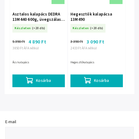
Asztalos kalapács DEDRA
Hegesztők kalapácsa
13M440 600g, üvegszálas
13M490
nyél
Készleten
(>20 db)
Készleten
(>20 db)
4 890 Ft
3 090 Ft
5 390 Ft
3 390 Ft
3 850 Ft ÁFA nélkül
2 433 Ft ÁFA nélkül
Ács kalapács
Hegesztőkalapács
Kosárba
Kosárba
E-mail