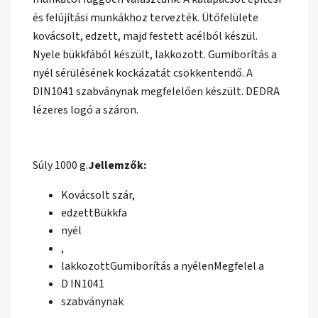
és felújítási munkákhoz tervezték. Ütőfelülete
kovácsolt, edzett, majd festett acélból készül.
Nyele bükkfából készült, lakkozott. Gumiborítás a
nyél sérülésének kockázatát csökkentendő. A
DIN1041 szabványnak megfelelően készült. DEDRA
lézeres logó a száron.
Súly 1000 g.
Jellemzők:
Kovácsolt szár,
edzettBükkfa
nyél
,
lakkozottGumiborítás a nyélenMegfelel a
D IN1041
szabványnak