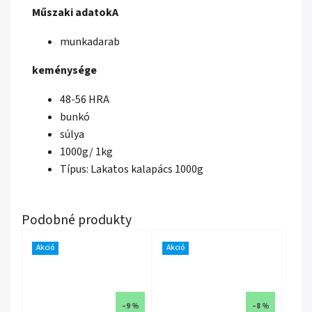
Műszaki adatokA
munkadarab
keménysége
48-56 HRA
bunkó
súlya
1000g/ 1kg
Típus: Lakatos kalapács 1000g
Akció
Akció
–9 %
–8 %