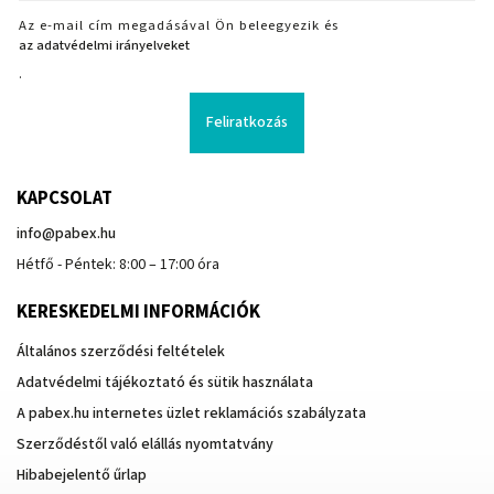
Az e-mail cím megadásával Ön beleegyezik és
az adatvédelmi irányelveket
.
Feliratkozás
KAPCSOLAT
info
@
pabex.hu
Hétfő - Péntek: 8:00 – 17:00 óra
KERESKEDELMI INFORMÁCIÓK
Általános szerződési feltételek
Adatvédelmi tájékoztató és sütik használata
A pabex.hu internetes üzlet reklamációs szabályzata
Szerződéstől való elállás nyomtatvány
Hibabejelentő űrlap