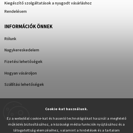
Kiegészítő szolgáltatások a nyugodt vásárláshoz
Rendelésem
INFORMÁCIÓK ÖNNEK
Rólunk
Nagykereskedelem
Fizetési lehetőségek
Hogyan vásároljon
Szállítási lehetőségek
Cookie-kat használunk.
Árukereső.hu
Ez a weboldal cookie-kat és hasonló technológiákat használ a megfelelő
működés biztosításához, a közösségi média funkciók nyújtásához és a
látogatottság elemzéséhez, valamint a hirdetések és a tartalom