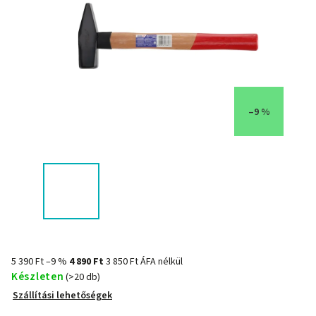
–9 %
5 390 Ft
–9 %
4 890 Ft
3 850 Ft ÁFA nélkül
Készleten
(>20 db)
Szállítási lehetőségek