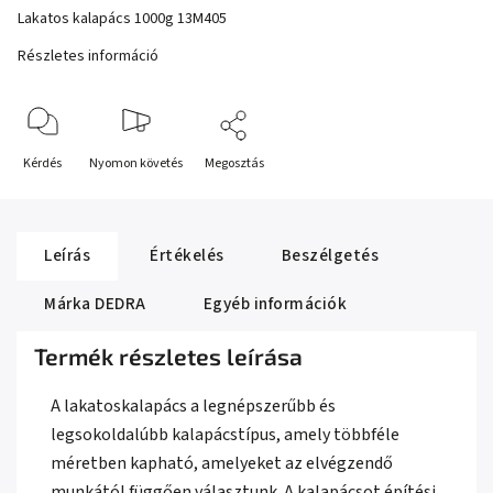
Lakatos kalapács 1000g 13M405
Részletes információ
Kérdés
Nyomon követés
Megosztás
Leírás
Értékelés
Beszélgetés
Márka
DEDRA
Egyéb információk
Termék részletes leírása
A lakatoskalapács a legnépszerűbb és
legsokoldalúbb kalapácstípus, amely többféle
méretben kapható, amelyeket az elvégzendő
munkától függően választunk. A kalapácsot építési