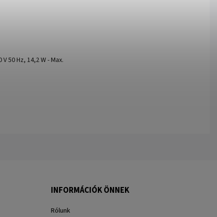
V 50 Hz, 14,2 W - Max.
INFORMÁCIÓK ÖNNEK
Rólunk