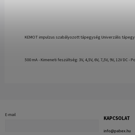
KEMOT impulzus szabályozott tápegység Univerzális tápegység
500 mA - Kimeneti feszültség: 3V, 4,5V, 6V, 7,5V, 9V, 12V DC - 
E-mail
KAPCSOLAT
info
@
pabex.hu