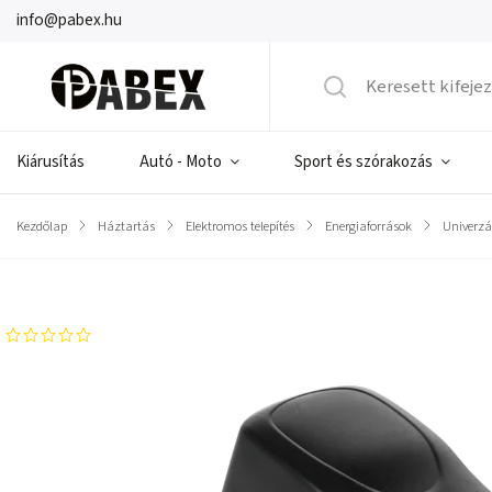
info@pabex.hu
Kiárusítás
Autó - Moto
Sport és szórakozás
Kezdőlap
/
Háztartás
/
Elektromos telepítés
/
Energiaforrások
/
Univerzá
Márka:
KEMOT