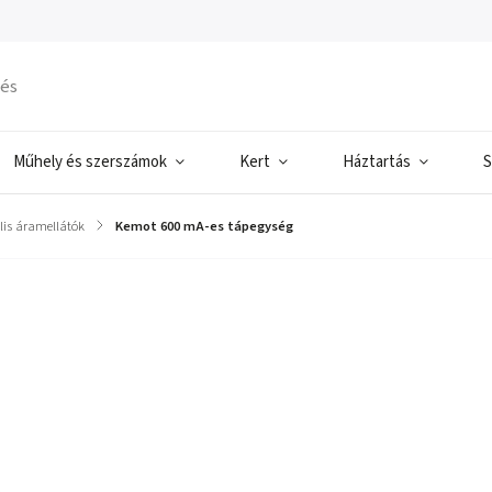
Műhely és szerszámok
Kert
Háztartás
S
lis áramellátók
/
Kemot 600 mA-es tápegység