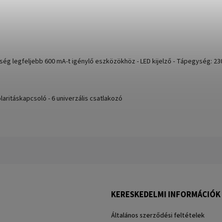
 legfeljebb 600 mA-t igénylő eszközökhöz - LED kijelző - Tápegység: 230 
Polaritáskapcsoló - 6 univerzális csatlakozó
KERESKEDELMI INFORMÁCIÓK
Általános szerződési feltételek