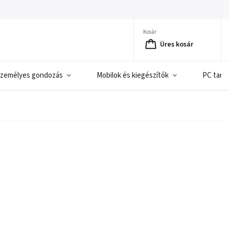
Kosár
Üres kosár
zemélyes gondozás
Mobilok és kiegészítők
PC tart