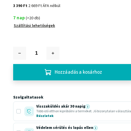
3 390 Ft
2 669 Ft ÁFA nélkül
7 nap
(>20 db)
Szállítási lehetőségek
Hozzáadás a kosárhoz
Szolgaltatasok
Visszaküldés akár 30 napig
i
Több idő otthon kipróbálni a terméket. Jó bizonytalan választá
Részletek
Védelem sérülés és lopás ellen
i