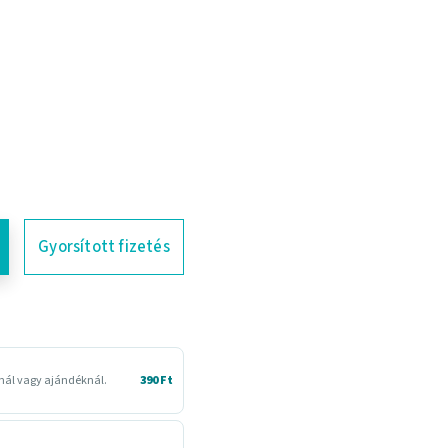
Gyorsított fizetés
snál vagy ajándéknál.
390 Ft