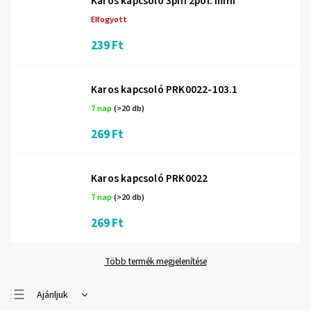
Karos kapcsoló 3pin 2pol. mini
Elfogyott
239 Ft
Karos kapcsoló PRK0022-103.1
7 nap
(>20 db)
269 Ft
Karos kapcsoló PRK0022
7 nap
(>20 db)
269 Ft
Több termék megjelenítése
Ajánljuk