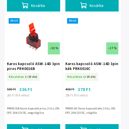
Kosárba
Kosárba
Akció
Akció
–32 %
–17 %
Karos kapcsoló ASW-14D 3pin
Karos kapcsoló ASW-14D 3pin
piros PRK0016B
kék PRK0016C
Készleten
(>20 db)
Készleten
(>20 db)
336 Ft
378 Ft
500 Ft
458 Ft
265 Ft ÁFA nélkül
298 Ft ÁFA nélkül
PRK0016B Karos kapcsoló piros, 3-tűs, ON-
PRK0016C Karos kapcsoló kék, 3-tűs, ON-
OFF, 20A/12V DC, megvilágítva
OFF, 20A/12V DC, világítós