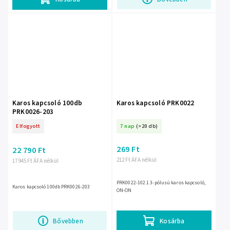
Karos kapcsoló 100db
Karos kapcsoló PRK0022
PRK0026-203
Elfogyott
7 nap
(>20 db)
269 Ft
22 790 Ft
212 Ft ÁFA nélkül
17 945 Ft ÁFA nélkül
PRK0022-102.1 3-pólusú karos kapcsoló,
Karos kapcsoló 100db PRK0026-203
ON-ON
Bővebben
Kosárba