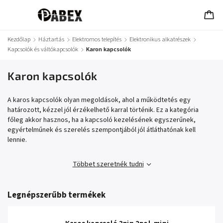
Kezdőlap
/
Háztartás
/
Elektromos telepítés
/
Elektronikus alkatrészek
/
Kapcsolók és váltókapcsolók
/
Karon kapcsolók
Karon kapcsolók
A karos kapcsolók olyan megoldások, ahol a működtetés egy
határozott, kézzel jól érzékelhető karral történik. Ez a kategória
főleg akkor hasznos, ha a kapcsoló kezelésének egyszerűnek,
egyértelműnek és szerelés szempontjából jól átláthatónak kell
lennie.
Többet szeretnék tudni
Legnépszerűbb termékek