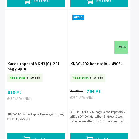
Kosárba
Kosárba
Akció
–29 %
Karos kapcsoló KN3(C)-201
KN3C-202 kapcsoló – 4903-
nagy 4pin
Készleten
(>20 db)
Készleten
(>20 db)
794 Ft
1 130 Ft
819 Ft
625 Ft ÁFA nélkül
645 Ft ÁFA nélkül
XTREME KN3C-202 nagy karos kapcsoló, 2
PRK0031-1 Karos kapcsoló nagy, 4 pólusú,
állású ON-ON kivitelben, 6 kivezetéssel
ON-OFF , 6A/250V
panelbe szerelhető. 12,2 mm-es beépítési
furathoz készült, 10 000 ciklusos
élettartammal és -25...