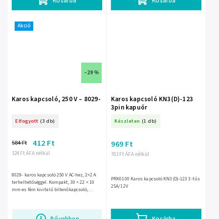
Kosárba
Kosárba
Akció
–29 %
Karos kapcsoló, 250 V – 8029-
Karos kapcsoló KN3(D)-123
3pin kapuőr
Elfogyott
(3 db)
Készleten
(1 db)
412 Ft
584 Ft
969 Ft
324 Ft ÁFA nélkül
763 Ft ÁFA nélkül
8029- karos kapcsoló 250 V AC-hez, 2×2 A
PRK0100 Karos kapcsoló KN3(D)-123 3-tűs
terhelhetőséggel. Kompakt, 30 × 22 × 10
25A/12V
mm-es fém kivitelű billenőkapcsoló,
amely jól használható kisebb panelekben
és készülékekben....
Bővebben
Kosárba