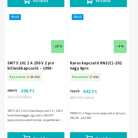
Kosárba
Kosárba
Akció
Akció
–28 %
–9 %
SMTS 101 1 A 250 V 2 pin
Karos kapcsoló KN3(C)-202
billenőkapcsoló – 1093-
nagy 6pin
Készleten
(>20 db)
Készleten
(7 db)
206 Ft
290 Ft
643 Ft
710 Ft
162 Ft ÁFA nélkül
506 Ft ÁFA nélkül
SMTS 101 2 tűs billenőkapcsoló 1 A / 250 V
PRK0031-2 Nagy karos kapcsoló, 6 pólusú,
terhelhetőséggel, egyszerű ON/OFF
ON-ON , 6A/250V
kapcsoláshoz elektronikai projektekben és
kisebb készülékekben. 2 érintkezős
kivitele, 10 000 ciklus...