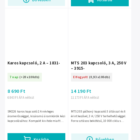
Karos kapcsoló, 2 A – 1831-
MTS 203 kapcsoló, 3 A, 250 V
– 3915-
7 nap
(>20 x100db)
Elfogyott
(0,93 x100db)
8 690 Ft
14 190 Ft
6 843 Ft ÁFA nélkül
11 173 Ft ÁFA nélkül
SM226 karos kapcsoló 2 A névleges
MTS 203 páčkový kapcsoló 3 állással és 6
áramerősséggel, kisáramú áramkörök kézi
érintkezővel, 3 A / 250 V terhelhetőséggel.
kapcsolásához. Kompakt kivitele miatt
Forrasztásos bekötésű, 10 000 ciklus
vezérlőpanelekben, kisebb készülékekben
élettartamú kivitel elektronikai és
és elektronikai...
javítási...
Kosárba
Bővebben