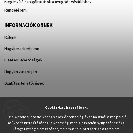
Kiegészítő szolgáltatások a nyugodt vásárláshoz
Rendelésem
INFORMÁCIÓK ÖNNEK
Rólunk
Nagykereskedelem
Fizetési lehetőségek
Hogyan vásároljon
Szállítási lehetőségek
Cookie-kat használunk.
Árukereső.hu
Ez a weboldal cookie-kat és hasonló technológiákat használ a megfelelő
működés biztosításához, a közösségi média funkciók nyújtásához és a
látogatottság elemzéséhez, valamint a hirdetések és a tartalom