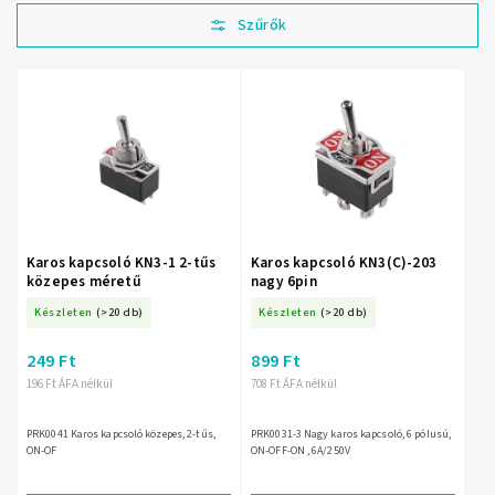
Legolcsóbb elöl
Legdrágább
Legnépszerűbb
termékek
ABC szerint
Karos kapcsoló KN3-1 2-tűs
Karos kapcsoló KN3(C)-203
közepes méretű
nagy 6pin
Készleten
(>20 db)
Készleten
(>20 db)
249 Ft
899 Ft
196 Ft ÁFA nélkül
708 Ft ÁFA nélkül
PRK0041 Karos kapcsoló közepes, 2-tűs,
PRK0031-3 Nagy karos kapcsoló, 6 pólusú,
ON-OF
ON-OFF-ON , 6A/250V