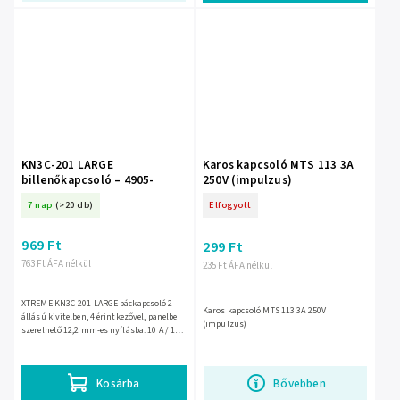
KN3C-201 LARGE
Karos kapcsoló MTS 113 3A
billenőkapcsoló – 4905-
250V (impulzus)
7 nap
(>20 db)
Elfogyott
969 Ft
299 Ft
763 Ft ÁFA nélkül
235 Ft ÁFA nélkül
XTREME KN3C-201 LARGE páckapcsoló 2
Karos kapcsoló MTS 113 3A 250V
állású kivitelben, 4 érintkezővel, panelbe
(impulzus)
szerelhető 12,2 mm-es nyílásba. 10 A / 125
VAC vagy 6 A / 250 VAC terheléshez,
kényelmes, jól...
Kosárba
Bővebben