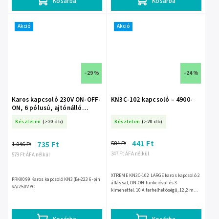
Kosárba
Kosárba
Akció
Akció
–29 %
–24 %
Karos kapcsoló 230V ON-OFF-
KN3C-102 kapcsoló – 4900-
ON, 6 pólusú, ajtónálló
PRK0099
Készleten
(>20 db)
Készleten
(>20 db)
441 Ft
584 Ft
735 Ft
1 046 Ft
347 Ft ÁFA nélkül
579 Ft ÁFA nélkül
XTREME KN3C-102 LARGE karos kapcsoló 2
PRK0099 Karos kapcsoló KN3(B)-223 6-pin
állással, ON-ON funkcióval és 3
6A/250V AC
kimenettel. 10 A terhelhetőségű, 12,2 mm-
es panelkivágáshoz való kivitel, 25 °C
üzemi hőmérséklettel, EAN:...