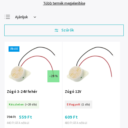
Több termék megjelenítése
Ajánljuk
Legolcsóbb elöl
Legdrágább
Legnépszerűbb
termékek
Akció
ABC szerint
–29 %
Zúgó 3-24V fehér
Zúgó 12V
Készleten
(>20 db)
Elfogyott
(1 db)
559 Ft
609 Ft
794 Ft
440 Ft ÁFA nélkül
480 Ft ÁFA nélkül