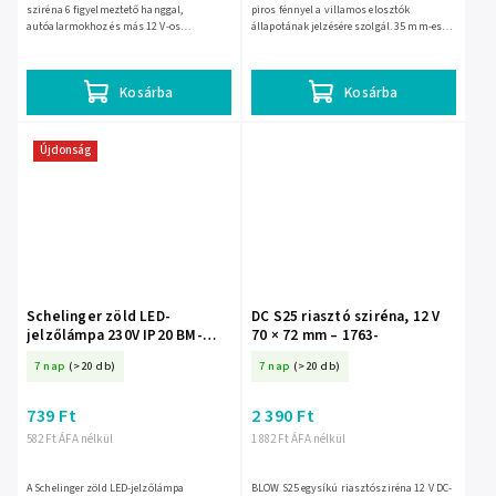
sziréna 6 figyelmeztető hanggal,
piros fénnyel a villamos elosztók
autóalarmokhoz és más 12 V-os
állapotának jelzésére szolgál. 35 mm-es
rendszerekhez. ABS háza 87 × 103 mm
DIN/TH/THS sínre szerelhető, névleges
méretű, üzemi hőmérséklete 60 °C-ig...
feszültsége 230 V~ 50/60...
Kosárba
Kosárba
Újdonság
Schelinger zöld LED-
DC S25 riasztó sziréna, 12 V
jelzőlámpa 230V IP20 BM-
70 × 72 mm – 1763-
A15-SL8-ZI
7 nap
(>20 db)
7 nap
(>20 db)
739 Ft
2 390 Ft
582 Ft ÁFA nélkül
1 882 Ft ÁFA nélkül
A Schelinger zöld LED-jelzőlámpa
BLOW S25 egysíkú riasztósziréna 12 V DC-