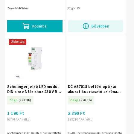
Zúgó 3-24V fehér
Zúgó 12V
Kosárba
Bővebben
Újdonság
Schelinger jelző LED modul
DC AS7015 beltéri optikai-
DIN sínre 3 fázishoz 230 V BM-
akusztikus riasztó sziréna
A15-SL9-3F
122 × 44 mm – 26-415-
7 nap
(>20 db)
7 nap
(>20 db)
1 190 Ft
2 390 Ft
937 Ft ÁFA nélkül
1 882 Ft ÁFA nélkül
A Schelinger 3 fázisú DIN sínre szerelhető
AS7015 beltéri optikai-akusztikus riasztó