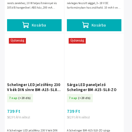
rendszerekhez, 10 W teljesítménnyel és
névleges feszültséggel, 3–18 V DC
105 dB hangerővel. ABS ház, 200 mA
tartományban használható. 10 mA-t vesz
áramfelvétel, kompakt 61 × 55 × 83,5 mm
fel 12 V-on, kb. 82 dB hangerejű, 23 mm-es
méret és 110 g tömeg....
házban, mindössze 3,5...
Kosárba
Kosárba
Újdonság
Újdonság
Schelinger LED jelzőfény 230
Sárga LED paneljelző
V kék DIN sínre BM-A15-SL8-
Schelinger BM-A15-SL8-ZO
NI
7 nap
(>20 db)
7 nap
(>20 db)
739 Ft
739 Ft
582 Ft ÁFA nélkül
582 Ft ÁFA nélkül
A Schelinger LED jelzőfény 230 V kék DIN
A Schelinger BM-A15-SL8-ZO sárga