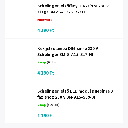
Schelinger jelzőfény DIN-sínre 230 V
sárga BM-S-A15-SL7-ZO
Elfogyott
4 190 Ft
Kék jelzőlámpa DIN-sínre 230 V
Schelinger BM-S-A15-SL7-NI
7 nap
(6 db)
4 190 Ft
Schelinger jelző LED modul DIN sínre 3
fázishoz 230 V BM-A15-SL9-3F
7 nap
(>20 db)
1 190 Ft