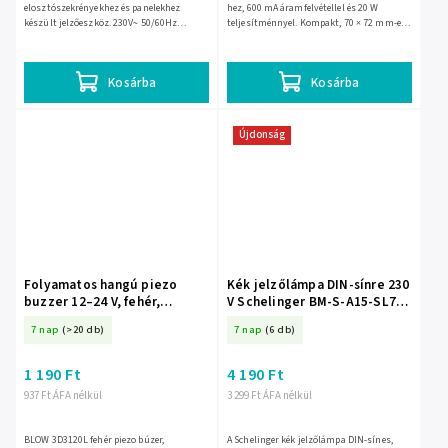
elosztószekrényekhez és panelekhez
hez, 600 mA áramfelvétellel és 20 W
készült jelzőeszköz. 230V~ 50/60Hz
teljesítménnyel. Kompakt, 70 × 72 mm-es
feszültségen működik,
ABS háza gépjárműves
teljesítményfelvétele 0,6 W, IP20
riasztórendszerekhez készült, 108 dB...
védettségű, és...
Kosárba
Kosárba
Újdonság
Folyamatos hangú piezo
Kék jelzőlámpa DIN-sínre 230
buzzer 12–24 V, fehér,
V Schelinger BM-S-A15-SL7-
3D3120L – 4310-
NI
7 nap
(>20 db)
7 nap
(6 db)
1 190 Ft
4 190 Ft
937 Ft ÁFA nélkül
3 299 Ft ÁFA nélkül
BLOW 3D3120L fehér piezo búzer,
A Schelinger kék jelzőlámpa DIN-sínes,