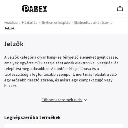
Kezdőlap
/
Háztartás
/
Elektromos telepítés
/
Elektronikus alkatrészek
/
Jelzők
Jelzők
A Jelzők kategória olyan hang- és fényjelző elemeket gyűjt össze,
amelyek egyértelmű visszajelzést adnak elektronikai, vezérlési és
telepítési megoldásokban. A döntésnél a jel típusa és a
tápfeszültség a legfontosabb szempont, mert más feladatra való
egy erősebb riasztó sziréna, és másra egy kompakt zúgó vagy
buzzer.
Többet szeretnék tudni
Legnépszerűbb termékek