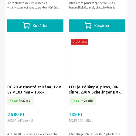
sínre elosztószekrényekben és
jelzőlámpa panelbe építhető LED-es
villanyszerelési rendszerekben történő
kontrolljelző, amely elosztókban és
jelzésre készült. Névleges feszültsége 230
vezérlőpanelekben szolgál jelzésre.
V~ 50/60 Hz, alacsony,...
Névleges feszültsége 230 V~ 50/60 Hz,...
Kosárba
Kosárba
Újdonság
DC 20 W riasztó sziréna, 12 V
LED jelzőlámpa, piros, DIN
87 × 103 mm – 1065-
sínre, 230 V Schelinger BM-
A15-SL8-CZ
7 nap
(>20 db)
7 nap
(>20 db)
2 590 Ft
739 Ft
2 039 Ft ÁFA nélkül
582 Ft ÁFA nélkül
A BLOW 1065- 12 V-os, 20 W-os riasztó
A Schelinger BM-A15-SL8-CZ jelzőlámpa