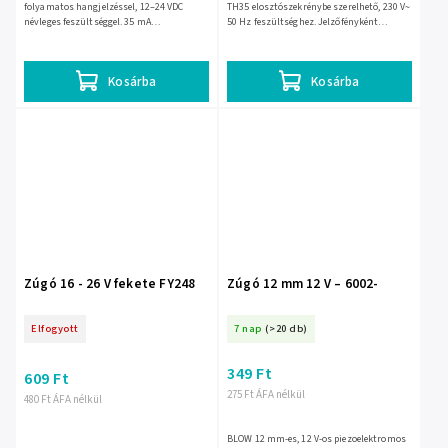
folyamatos hangjelzéssel, 12–24 VDC
TH35 elosztószekrénybe szerelhető, 230 V~
névleges feszültséggel. 35 mA
50 Hz feszültséghez. Jelzőfényként
áramfelvételű, kb. 100 dB hangerejű jelző,
szolgál alacsony, 15 mA áramfelvétellel,
45 mm-es házzal és EAN:...
0,7 W...
Kosárba
Kosárba
Zúgó 16 - 26 V fekete FY248
Zúgó 12 mm 12 V – 6002-
Elfogyott
7 nap
(>20 db)
349 Ft
609 Ft
275 Ft ÁFA nélkül
480 Ft ÁFA nélkül
BLOW 12 mm-es, 12 V-os piezoelektromos