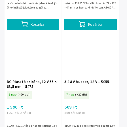
jelzőmodul a három fázis jelenlétének jól
sziréna, 13,8 V DC tápellátással és 74 × 122
áttekinthető jelzésére szolgál az
× 44 mm-es kompakt kivitelben. A bélő /
elektromos hálózatokban. 3×LED
bélő-piros burkolatú egység EAN:
fényforrással, 230 V~ 50/60...
5900804081197,...
Kosárba
Kosárba
DC Riasztó sziréna, 12 V 55 ×
3-18 V buzzer, 12 V – 5055-
83,5 mm – 5475-
7 nap
(>20 db)
7 nap
(>20 db)
1 590 Ft
609 Ft
1 252 Ft ÁFA nélkül
480 Ft ÁFA nélkül
BLOW PS101 1 tónus riasztó sziréna 12 V
BLOW FY248 piezoelektromos buzzer 12 V