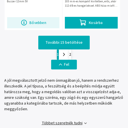
Buzzer 12mm 5V
103 mm-es kompakt kivitelben, erős, akár
112 dB-es hangjelzéssel. ABS háza miatt
biztonsági és jelzőrendszerekhez, beltéri
vagy műszaki...
Bővebben
Kosárba
További 15 betöltése
1
2
Fel
A jól megválasztott jelző nem önmagában jó, hanem a rendszerhez
illeszkedik. A jel típusa, a feszültség és a beépítés módja együtt
határozza meg, hogy a megoldás valóban azt a visszajelzést adja-e,
amire szükség van. Egy sziréna, egy zúgó és egy egyszerű hangjelző
ugyanabba a kategóriába tartozik, de más helyzetben működik
meggyőzően.
Többet szeretnék tudni