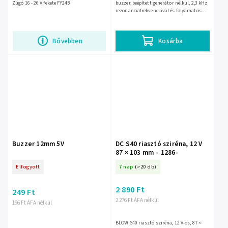
Zúgó 16 - 26 V fekete FY248
buzzer, beépített generátor nélkül, 2,3 kHz
rezonanciafrekvenciával és folyamatos
hangjelzéssel. Névleges árama 30 mA, a
hangereje kb. 85...
Bővebben
Kosárba
Buzzer 12mm 5V
DC S40 riasztó sziréna, 12 V
87 × 103 mm – 1286-
Elfogyott
7 nap
(>20 db)
2 890 Ft
249 Ft
2 276 Ft ÁFA nélkül
196 Ft ÁFA nélkül
BLOW S40 riasztó sziréna, 12 V-os, 87 ×