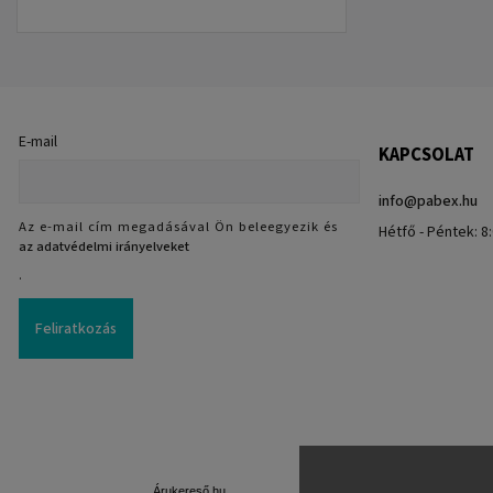
E-mail
KAPCSOLAT
info
@
pabex.hu
Az e-mail cím megadásával Ön beleegyezik és
Hétfő - Péntek: 8:
az adatvédelmi irányelveket
.
Feliratkozás
Árukereső.hu