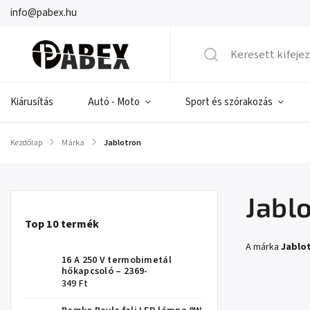
info@pabex.hu
Kiárusítás
Autó - Moto
Sport és szórakozás
Kezdőlap
/
Márka
/
Jablotron
Jabl
Top 10 termék
A márka
Jablo
16 A 250 V termobimetál
hőkapcsoló – 2369-
349 Ft