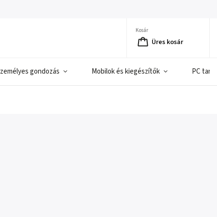
Kosár
Üres kosár
zemélyes gondozás
Mobilok és kiegészítők
PC tart