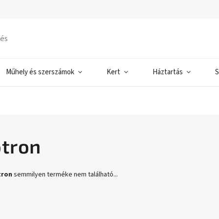
Műhely és szerszámok
Kert
Háztartás
S
otron
tron
semmilyen terméke nem található...