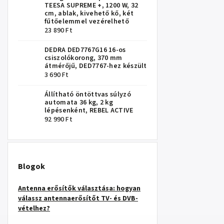
TEESA SUPREME +, 1200 W, 32
cm, ablak, kivehető kő, két
fűtőelemmel vezérelhető
23 890 Ft
DEDRA DED7767G16 16-os
csiszolókorong, 370 mm
átmérőjű, DED7767-hez készült
3 690 Ft
Állítható öntöttvas súlyzó
automata 36 kg, 2 kg
lépésenként, REBEL ACTIVE
92 990 Ft
Blogok
Antenna erősítők választása: hogyan
válassz antennaerősítőt TV- és DVB-
vételhez?