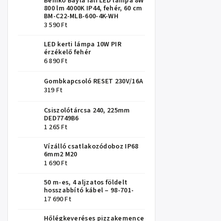
Bemko Bayla fali LED lámpa 8W
800 lm 4000K IP44, fehér, 60 cm
BM-C22-MLB-600-4K-WH
3 590 Ft
LED kerti lámpa 10W PIR
érzékelő fehér
6 890 Ft
Gombkapcsoló RESET 230V/16A
319 Ft
Csiszolótárcsa 240, 225mm
DED7749B6
1 265 Ft
Vízálló csatlakozódoboz IP68
6mm2 M20
1 690 Ft
50 m-es, 4 aljzatos földelt
hosszabbító kábel – 98-701-
17 690 Ft
Hőlégkeveréses pizzakemence