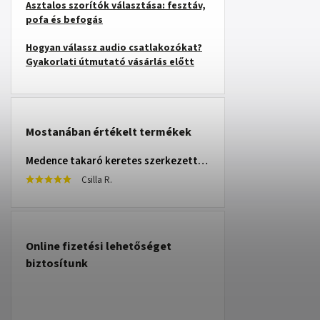
Asztalos szorítók választása: fesztáv,
pofa és befogás
Hogyan válassz audio csatlakozókat?
Gyakorlati útmutató vásárlás előtt
Mostanában értékelt termékek
Medence takaró keretes szerkezettel 305 cm INTEX 28030
Csilla R.
Online fizetési lehetőséget
biztosítunk