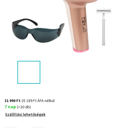
31 990 Ft
25 189 Ft ÁFA nélkül
7 nap
(>20 db)
Szállítási lehetőségek