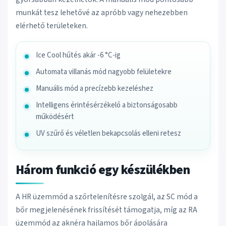
munkát tesz lehetővé az apróbb vagy nehezebben
elérhető területeken.
Ice Cool hűtés akár -6 °C-ig
Automata villanás mód nagyobb felületekre
Manuális mód a precízebb kezeléshez
Intelligens érintésérzékelő a biztonságosabb
működésért
UV szűrő és véletlen bekapcsolás elleni retesz
Három funkció egy készülékben
A HR üzemmód a szőrtelenítésre szolgál, az SC mód a
bőr megjelenésének frissítését támogatja, míg az RA
üzemmód az aknéra hajlamos bőr ápolására