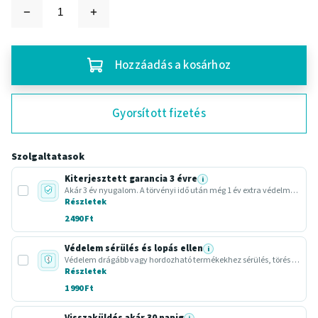
Hozzáadás a kosárhoz
Gyorsított fizetés
Szolgaltatasok
Kiterjesztett garancia 3 évre
i
Akár 3 év nyugalom. A törvényi idő után még 1 év extra védelmet adunk.
Részletek
2 490 Ft
Védelem sérülés és lopás ellen
i
Védelem drágább vagy hordozható termékekhez sérülés, törés vagy lopás esetére.
Részletek
1 990 Ft