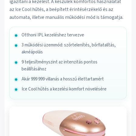
igazítani a kezelést. A készülék komfortos használatát
az Ice Cool hűtés, a beépített érintésérzékelő és az
automata, illetve manuális működési mód is támogatja.
Otthoni IPL kezeléshez tervezve
3 működési üzemmód: szőrtelenítés, bőrfiatalítás,
aknéápolás
9 teljesítményszint az intenzitás pontos
beállításához
Akár 999 999 villanás a hosszú élettartamért
Ice Cool hűtés a kezelési komfort növelésére