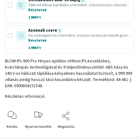
Visszaküldés akár 30 napig
i
Több idő otthon kipróbálni a terméket. Jó bizonytalan választásnál vagy ajándéknál.
Részletek
1 990 Ft
Azonnali csere
i
Ha szükséged van a termékre, hosszas várakozás helyett gyors cserét intézünk.
Részletek
1 990 Ft
BLOW IPL-900 Pro fényes epilátor otthoni IPL-kezeléshez,
kvarclámpás technológiával és 9 teljesítményszinttel. ABS háza és
240 V-os hálózati táplálása kényelmes használatot biztosít, a 999 999
villanás pedig hosszú távú használatra készült. Termékkód: 44-481- |
EAN: 5900804151548.
Részletes információ
Kérdés
Nyomon követés
Megosztás