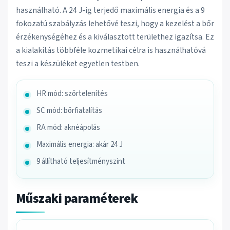
használható. A 24 J-ig terjedő maximális energia és a 9
fokozatú szabályzás lehetővé teszi, hogy a kezelést a bőr
érzékenységéhez és a kiválasztott területhez igazítsa. Ez
a kialakítás többféle kozmetikai célra is használhatóvá
teszi a készüléket egyetlen testben.
HR mód: szőrtelenítés
SC mód: bőrfiatalítás
RA mód: aknéápolás
Maximális energia: akár 24 J
9 állítható teljesítményszint
Műszaki paraméterek