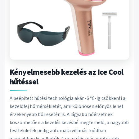
Kényelmesebb kezelés az Ice Cool
hűtéssel
A beépített hűtési technológia akár -6 °C-ig csökkenti a
kezelőfej hőmérsékletét, ami különösen előnyös lehet
érzékenyebb bőr esetén is. A lágyabb hőérzetnek
köszönhetően a kezelés kevésbé megterhelő, a nagyobb
testfelületek pedig automata villanás módban
gyorsabban kezelhetők. A manuális mód pontosabb