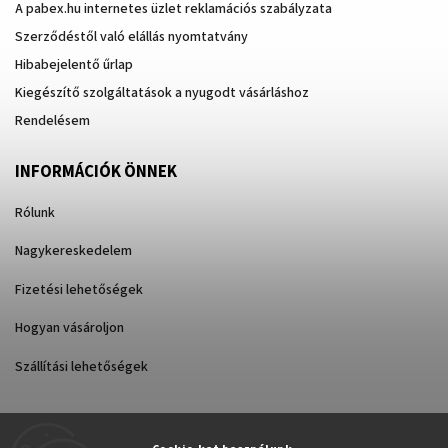
A pabex.hu internetes üzlet reklamációs szabályzata
Szerződéstől való elállás nyomtatvány
Hibabejelentő űrlap
Kiegészítő szolgáltatások a nyugodt vásárláshoz
Rendelésem
INFORMÁCIÓK ÖNNEK
Rólunk
Nagykereskedelem
Fizetési lehetőségek
Hogyan vásároljon
Szállítási lehetőségek