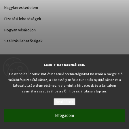
Nagykereskedelem
Fizetési lehetőségek
Hogyan vásároljon
Szállítási lehetőségek
Cookie-kat használunk.
Árukereső.hu
Ez a weboldal cookie-kat és hasonló technológiákat használ a megfelelő
működés biztosításához, a közösségi média funkciók nyújtásához és a
látogatottság elemzéséhez, valamint a hirdetések és a tartalom
személyre szabásához az Ön hozzájárulása alapján.
Beállítások
Copyright 2026
Pabex.hu
. Minden jog fenntartva.
Süti beállítások szerkesztése
Elfogadom
Vytvořil
Shoptet
| Design
Shoptak.cz