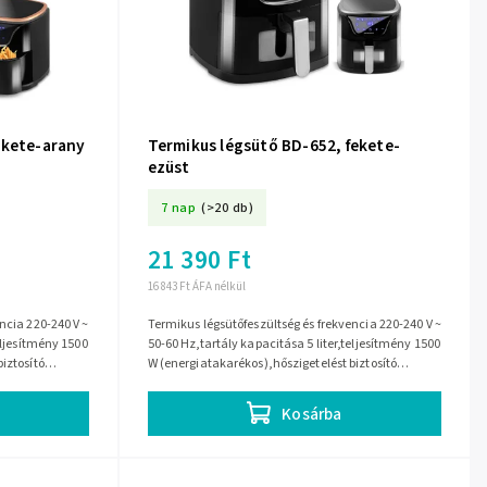
ekete-arany
Termikus légsütő BD-652, fekete-
ezüst
7 nap
(>20 db)
21 390 Ft
16 843 Ft ÁFA nélkül
ncia 220-240 V ~
Termikus légsütőfeszültség és frekvencia 220-240 V ~
eljesítmény 1500
50-60 Hz,tartály kapacitása 5 liter,teljesítmény 1500
iztosító
W (energiatakarékos),hőszigetelést biztosító
köpeny,üzemidő-beállítási...
Kosárba