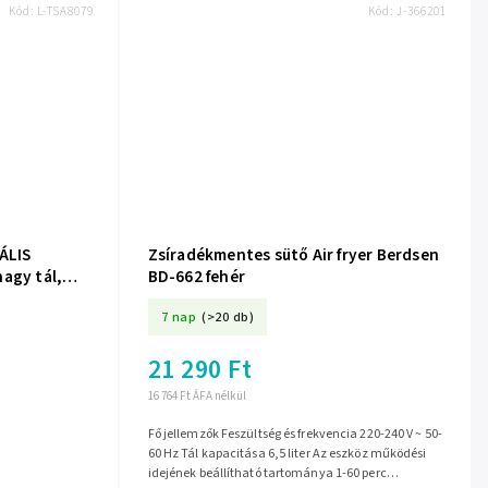
Kód:
L-TSA8079
Kód:
J-366201
ÁLIS
Zsíradékmentes sütő Air fryer Berdsen
agy tál,
BD-662 fehér
s
7 nap
(>20 db)
21 290 Ft
16 764 Ft ÁFA nélkül
Fő jellemzők Feszültség és frekvencia 220-240 V ~ 50-
60 Hz Tál kapacitása 6,5 liter Az eszköz működési
idejének beállítható tartománya 1-60 perc