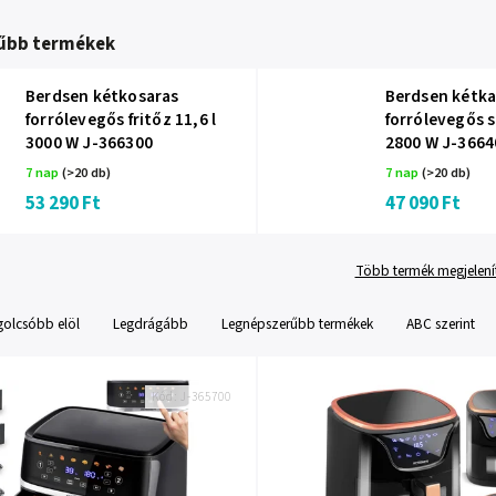
űbb termékek
Berdsen kétkosaras
Berdsen kétk
forrólevegős fritőz 11,6 l
forrólevegős s
3000 W J-366300
2800 W J-3664
7 nap
(>20 db)
7 nap
(>20 db)
53 290 Ft
47 090 Ft
Több termék megjelení
golcsóbb elöl
Legdrágább
Legnépszerűbb termékek
ABC szerint
Kód:
J-365700