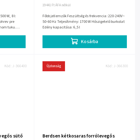
19 441 Ft ÁFA nélkül
00 W, 8 l:
Főbb jellemzők Feszültség és frekvencia: 220-240V~
ohrev pre
50-60 Hz Teljesítmény: 1700 W Hőszigetelő burkolat
imom tuku.
Edény kapacitása: 6,5 l
á do...
Kosárba
Kód:
J-366400
Újdonság
Kód:
J-366300
vegős sütő
Berdsen kétkosaras forrólevegős