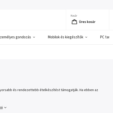
Kosár
Üres kosár
zemélyes gondozás
Mobilok és kiegészítők
PC tart
gyorsabb és rendezettebb ételkészítést támogatják. Ha ebben az
ni