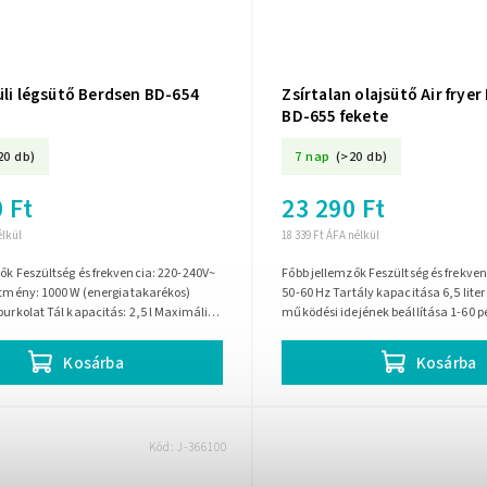
üli légsütő Berdsen BD-654
Zsírtalan olajsütő Air frye
BD-655 fekete
20 db)
7 nap
(>20 db)
 Ft
23 290 Ft
élkül
18 339 Ft ÁFA nélkül
 220-240V~
Főbb jellemzők Feszültség és frekvencia 220-240 V ~
ítmény: 1000 W (energiatakarékos)
50-60 Hz Tartály kapacitása 6,5 liter
burkolat Tál kapacitás: 2,5 l Maximális
működési idejének beállítása 1-60 p
: 30 perc...
Teljesítmény 1700 W Hőszigetelő...
Kosárba
Kosárba
Kód:
J-366100