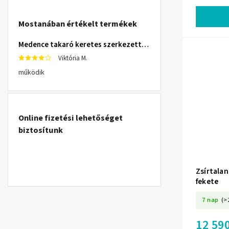
Mostanában értékelt termékek
Medence takaró keretes szerkezettel 305 cm INTEX 28030
Viktória M.
működik
Online fizetési lehetőséget
biztosítunk
Zsírtala
fekete
7 nap
(>
12 590