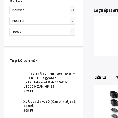
Márkák
Legnépszer
Berdsen
24
PROLECH
1
Teesa
11
Top 10 termék
LED T8 cső 120 cm 18W 1850 lm
Ajánljuk
Le
6000K G13, egyoldali
betáplálással BM-D89-T8-
LED120-ZJM-6K-25
599 Ft
XLR csatlakozó (Canon) aljzat,
panel,
369 Ft