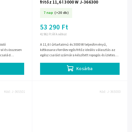
fritőz 11,6 l 3000 W J-366300
7 nap
(>20 db)
53 290 Ft
41 961 Ft ÁFA nélkül
ködő
A 11,6 l űrtartalmú és 3000 W teljesítményű,
ral és összesen
kétkosaras forrólevegős fritőz ideális választás az
 család
egész család számára készített ropogós és ízletes
al,...
ételekhez. 9 előre beállított...
Kosárba
Kód:
J-365501
Kód:
J-365000