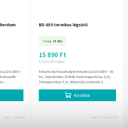
r Berdsen
BD-650 termikus légsütő
7 nap
(9 db)
15 890 Ft
12 512 Ft ÁFA nélkül
Fő funkciók Feszültség és frekvencia 220-240 V ~ 50
 A készülék
Hz, Teljesítmény 1300 W, Kosár kapacitása: 2,6 l,
erc
Tál kapacitása: 3,6 l, Maximális üzemidő: 2...
Kosárba
Kód:
J-365290
Kód:
L-TSA-AKC49