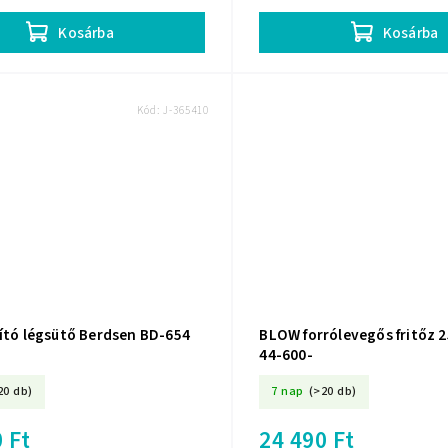
Kosárba
Kosárba
Kód:
J-365410
nító légsütő Berdsen BD-654
BLOW forrólevegős fritőz 2
44-600-
20 db)
7 nap
(>20 db)
 Ft
24 490 Ft