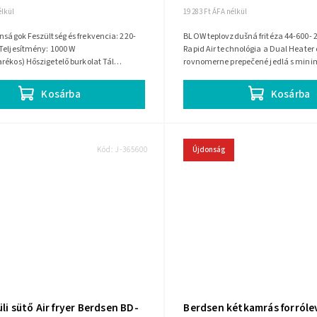
élkül
19 283 Ft ÁFA nélkül
és frekvencia: 220-
BLOW teplovzdušná fritéza 44-600- 25
Teljesítmény: 1000 W
Rapid Air technológia a Dual Heater 
rékos) Hőszigetelő burkolat Tál
rovnomerne prepečené jedlá s min
2,5 l Maximális üzemidő: 30 perc...
Dotykové ovládanie a nádoba vhodn
Kosárba
Kosárba
Kód:
J-365600
Újdonság
üli sütő Air fryer Berdsen BD-
Berdsen kétkamrás forróle