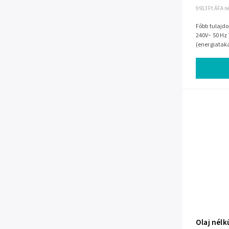
9 913 Ft ÁFA n
Főbb tulajdonságok Feszültség 
240V~ 50 Hz 
(energiataka
kapacitása: 
Olaj nélk