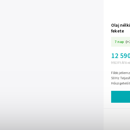
Olaj nélk
fekete
7 nap
(>
12 590
9 913 Ft ÁFA n
Főbb jellemzők Feszültség és frekvencia:
50 Hz Teljes
Hőszigetelő 
működési idő