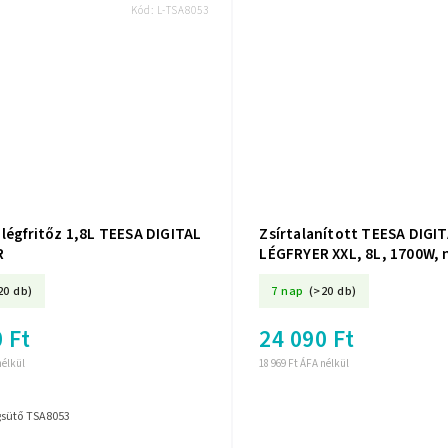
Kód:
L-TSA8053
légfritőz 1,8L TEESA DIGITAL
Zsírtalanított TEESA DIGIT
R
LÉGFRYER XXL, 8L, 1700W, n
programok, melegen tartá
20 db)
7 nap
(>20 db)
 Ft
24 090 Ft
nélkül
18 969 Ft ÁFA nélkül
gsütő TSA8053