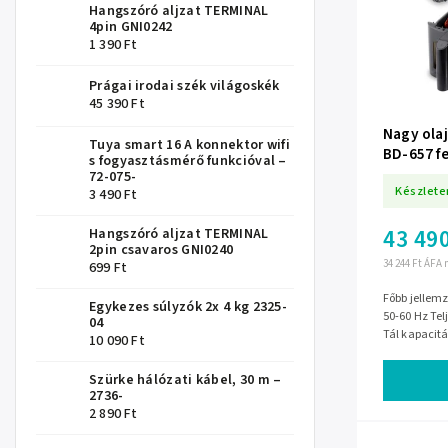
Hangszóró aljzat TERMINAL
4pin GNI0242
1 390 Ft
Prágai irodai szék világoskék
45 390 Ft
Nagy olaj
Tuya smart 16 A konnektor wifi
BD-657 f
s fogyasztásmérő funkcióval –
72-075-
Készlete
3 490 Ft
43 490
Hangszóró aljzat TERMINAL
2pin csavaros GNI0240
34 244 Ft ÁFA 
699 Ft
Főbb jellemzők Feszültség és frekvencia:
Egykezes súlyzók 2x 4 kg 2325-
50-60 Hz Tel
04
Tál kapacitá
10 090 Ft
Szürke hálózati kábel, 30 m –
2736-
2 890 Ft