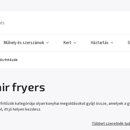
Műhely és szerszámok
Kert
Háztartás
S
ős fritőzök
ir fryers
 fritőzök kategóriája olyan konyhai megoldásokat gyűjt össze, amelyek a 
l, itt jó helyen kezdesz.
Többet szeretnék tud