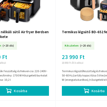
 nélküli sütő Air fryer Berdsen
Termikus légsütő BD-652 f
ekete
n
(>20 db)
Készleten
(>20 db)
 Ft
23 990 Ft
nélkül
18 890 Ft ÁFA nélkül
 220-240V~
Termikus légsütőfeszültség és frekve
jesítmény: 1700 W Hőszigetelő burkolat
50-60 Hz,tartály kapacitása 5 liter,t
sa: 10,2 l
W (energiatakarékos),hőszigetelést b
köpeny,üzemidő-beállítási...
Kosárba
Kosárba