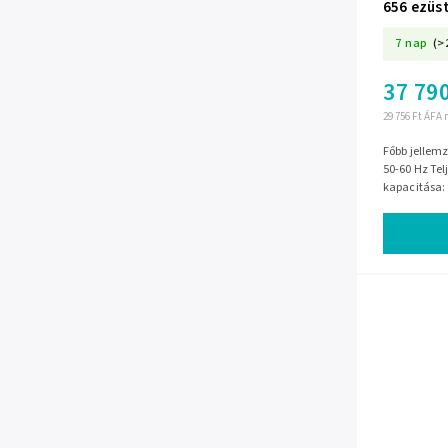
656 ezüs
7 nap
(>
37 790
29 756 Ft ÁFA 
Főbb jellemzők Feszültség és frekvencia:
50-60 Hz Tel
kapacitása: 