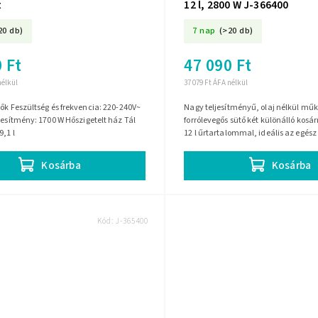
t
12 l, 2800 W J-366400
20 db)
7 nap
(>20 db)
 Ft
47 090 Ft
nélkül
37 079 Ft ÁFA nélkül
 220-240V~
Nagy teljesítményű, olaj nélkül mű
jesítmény: 1700 W Hőszigetelt ház Tál
forrólevegős sütő két különálló kosár
9,1 l
12 l űrtartalommal, ideális az egész
számára. 8 előre beállított programm
Kosárba
Kosárba
Kód:
J-365400