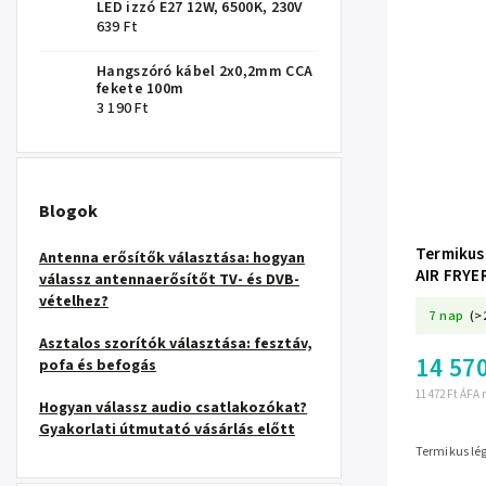
LED izzó E27 12W, 6500K, 230V
639 Ft
Hangszóró kábel 2x0,2mm CCA
fekete 100m
3 190 Ft
Blogok
Termikus 
Antenna erősítők választása: hogyan
AIR FRYE
válassz antennaerősítőt TV- és DVB-
vételhez?
7 nap
(>
Asztalos szorítók választása: fesztáv,
14 570
pofa és befogás
11 472 Ft ÁFA 
Hogyan válassz audio csatlakozókat?
Gyakorlati útmutató vásárlás előtt
Termikus lé