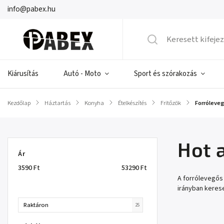
info@pabex.hu
Kiárusítás
Autó - Moto
Sport és szórakozás
Kezdőlap
/
Háztartás
/
Konyha
/
Ételkészítés
/
Fritőzök
/
Forróleveg
Hot a
Ár
3590
Ft
53290
Ft
A forrólevegős
irányban kerese
Raktáron
25