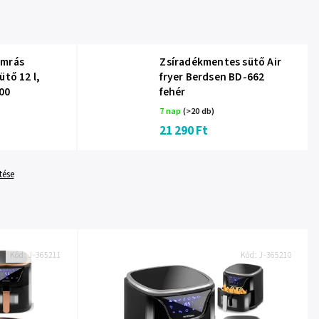
amrás
Zsíradékmentes sütő Air
ütő 12 l,
fryer Berdsen BD-662
00
fehér
7 nap
(>20 db)
21 290 Ft
tése
Kód:
J-365211
Kód:
J-365210