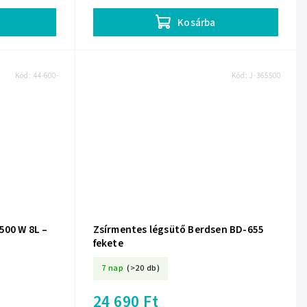
Teljesítmény 1700 W...
Kosárba
Kód:
44-600-
Kód:
J-365500
500 W 8L –
Zsírmentes légsütő Berdsen BD-655
fekete
7 nap
(>20 db)
24 690 Ft