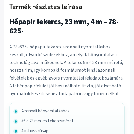
Termék részletes leírása
Hőpapír tekercs, 23 mm, 4 m – 78-
625-
A 78-625- hőpapír tekercs azonnali nyomtatáshoz
készült, olyan készülékekhez, amelyek hőnyomtatási
technológiával működnek. A tekercs 56 × 23 mm méretű,
hossza 4 m, így kompakt formátumot kínál azonnali
felvételek és egyéb gyors nyomtatási feladatok számára.
A fehér papírfelület jól használható tiszta, jól olvasható
nyomatok készítéséhez tintapatron vagy toner nélkül.
Azonnali hőnyomtatáshoz
56 × 23 mm-es tekercsméret
4 m hosszúság