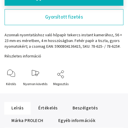
Gyorsított fizetés
Azonnali nyomtatáshoz való hőpapír tekercs instant kamerához, 56 ×
23 mm-es méretben, 4 m hosszúságban. Fehér papír a tiszta, gyors
nyomatokért; a csomag EAN: 5900804136415, SKU: 78-625- / 78-625#.
Részletes információ
Kérdés
Nyomon követés
Megosztás
Leírás
Értékelés
Beszélgetés
Márka
PROLECH
Egyéb információk