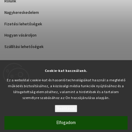
Rólunk
Nagykereskedelem
Fizetési lehetőségek
Hogyan vásároljon
Szállítási lehetőségek
Cookie-kat használunk.
Árukereső.hu
Ez a weboldal cookie-kat és hasonló technológiákat használ a megfelelő
működés biztosításához, a közösségi média funkciók nyújtásához és a
látogatottság elemzéséhez, valamint a hirdetések és a tartalom
személyre szabásához az Ön hozzájárulása alapján.
Beállítások
Copyright 2026
Pabex.hu
. Minden jog fenntartva.
Süti beállítások szerkesztése
Elfogadom
Vytvořil
Shoptet
| Design
Shoptak.cz