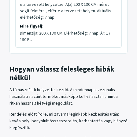
e a tervezett helyzetbe. A(z) 200 X 130 CM méret
segít felmérni, elfér-e a tervezett helyen. Aktuális
elérhetőség: 7 nap.
Mire figyelj:
Dimenzija: 200 X 130 CM. Elérhetőség: 7 nap. Ár: 17
190 Ft.
Hogyan válassz felesleges hibák
nélkül
A fő használati helyzettel kezdd. A mindennapi szezonális
használatra szánt terméket másképp kell választani, mint a
ritkán használt hétvégi megoldást.
Rendelés előtt írd le, mi zavarna leginkább kézbesítés után:
kevés hely, bonyolult összeszerelés, karbantartás vagy hiányzó
kiegészítő.