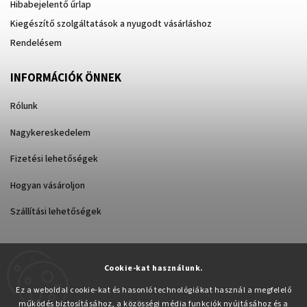
Hibabejelentő űrlap
Kiegészítő szolgáltatások a nyugodt vásárláshoz
Rendelésem
INFORMÁCIÓK ÖNNEK
Rólunk
Nagykereskedelem
Fizetési lehetőségek
Hogyan vásároljon
Szállítási lehetőségek
Cookie-kat használunk.
Árukereső.hu
Ez a weboldal cookie-kat és hasonló technológiákat használ a megfelelő
működés biztosításához, a közösségi média funkciók nyújtásához és a