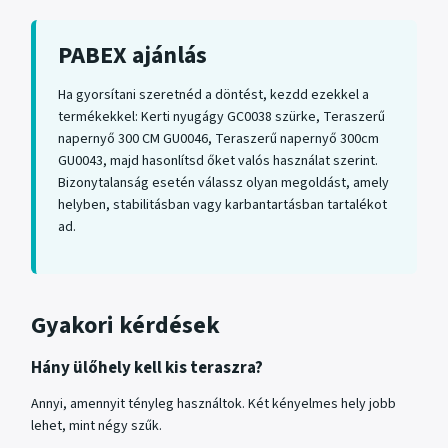
PABEX ajánlás
Ha gyorsítani szeretnéd a döntést, kezdd ezekkel a
termékekkel: Kerti nyugágy GC0038 szürke, Teraszerű
napernyő 300 CM GU0046, Teraszerű napernyő 300cm
GU0043, majd hasonlítsd őket valós használat szerint.
Bizonytalanság esetén válassz olyan megoldást, amely
helyben, stabilitásban vagy karbantartásban tartalékot
ad.
Gyakori kérdések
Hány ülőhely kell kis teraszra?
Annyi, amennyit tényleg használtok. Két kényelmes hely jobb
lehet, mint négy szűk.