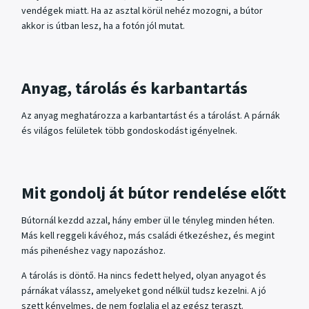
vendégek miatt. Ha az asztal körül nehéz mozogni, a bútor
akkor is útban lesz, ha a fotón jól mutat.
Anyag, tárolás és karbantartás
Az anyag meghatározza a karbantartást és a tárolást. A párnák
és világos felületek több gondoskodást igényelnek.
Mit gondolj át bútor rendelése előtt
Bútornál kezdd azzal, hány ember ül le tényleg minden héten.
Más kell reggeli kávéhoz, más családi étkezéshez, és megint
más pihenéshez vagy napozáshoz.
A tárolás is döntő. Ha nincs fedett helyed, olyan anyagot és
párnákat válassz, amelyeket gond nélkül tudsz kezelni. A jó
szett kényelmes, de nem foglalja el az egész teraszt.