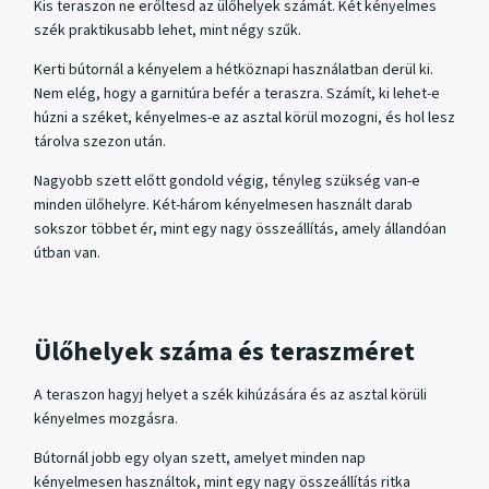
Kis teraszon ne erőltesd az ülőhelyek számát. Két kényelmes
szék praktikusabb lehet, mint négy szűk.
Kerti bútornál a kényelem a hétköznapi használatban derül ki.
Nem elég, hogy a garnitúra befér a teraszra. Számít, ki lehet-e
húzni a széket, kényelmes-e az asztal körül mozogni, és hol lesz
tárolva szezon után.
Nagyobb szett előtt gondold végig, tényleg szükség van-e
minden ülőhelyre. Két-három kényelmesen használt darab
sokszor többet ér, mint egy nagy összeállítás, amely állandóan
útban van.
Ülőhelyek száma és teraszméret
A teraszon hagyj helyet a szék kihúzására és az asztal körüli
kényelmes mozgásra.
Bútornál jobb egy olyan szett, amelyet minden nap
kényelmesen használtok, mint egy nagy összeállítás ritka