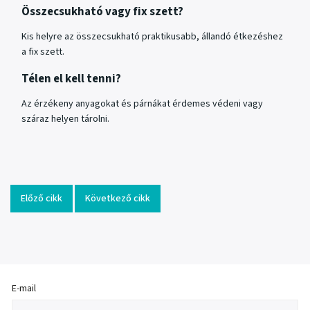
Összecsukható vagy fix szett?
Kis helyre az összecsukható praktikusabb, állandó étkezéshez
a fix szett.
Télen el kell tenni?
Az érzékeny anyagokat és párnákat érdemes védeni vagy
száraz helyen tárolni.
Előző cikk
Következő cikk
E-mail