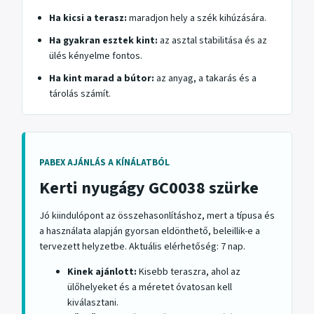
Ha kicsi a terasz:
maradjon hely a szék kihúzására.
Ha gyakran esztek kint:
az asztal stabilitása és az
ülés kényelme fontos.
Ha kint marad a bútor:
az anyag, a takarás és a
tárolás számít.
PABEX AJÁNLÁS A KÍNÁLATBÓL
Kerti nyugágy GC0038 szürke
Jó kiindulópont az összehasonlításhoz, mert a típusa és
a használata alapján gyorsan eldönthető, beleillik-e a
tervezett helyzetbe. Aktuális elérhetőség: 7 nap.
Kinek ajánlott:
Kisebb teraszra, ahol az
ülőhelyeket és a méretet óvatosan kell
kiválasztani.