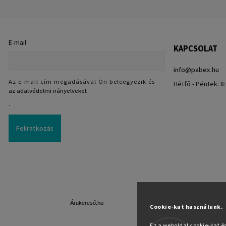
E-mail
KAPCSOLAT
info
@
pabex.hu
Az e-mail cím megadásával Ön beleegyezik és
Hétfő - Péntek: 8:
az adatvédelmi irányelveket
.
Feliratkozás
Árukereső.hu
Cookie-kat használunk.
Ez a weboldal cookie-kat é