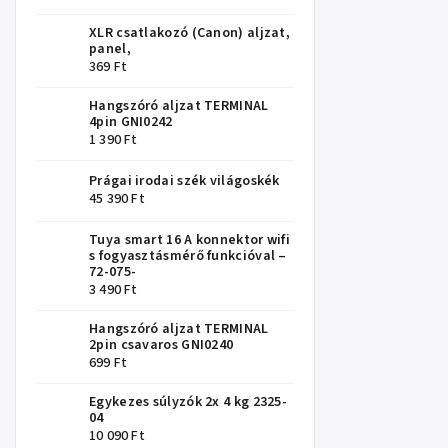
XLR csatlakozó (Canon) aljzat,
panel,
369 Ft
Hangszóró aljzat TERMINAL
4pin GNI0242
1 390 Ft
Prágai irodai szék világoskék
45 390 Ft
Tuya smart 16 A konnektor wifi
s fogyasztásmérő funkcióval –
72-075-
3 490 Ft
Hangszóró aljzat TERMINAL
2pin csavaros GNI0240
699 Ft
Egykezes súlyzók 2x 4 kg 2325-
04
10 090 Ft