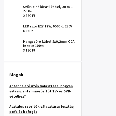
Szürke hálózati kábel, 30 m –
2736-
2 890 Ft
LED izzó E27 12W, 6500K, 230V
639 Ft
Hangszóró kábel 2x0,2mm CCA
fekete 100m
3 190 Ft
Blogok
Antenna erősítők választása: hogyan
válassz antennaerősítőt TV- és DVB-
vételhez?
Asztalos szorítók választása: fesztáv,
pofa és befogás