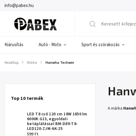
info@pabex.hu
Kiárusítás
Autó - Moto
Sport és szórakozás
Kezdőlap
/
Márka
/
Hanwha Techwin
Hanw
Top 10 termék
A márka
Hanwh
LED T8 cső 120 cm 18W 1850 lm
6000K G13, egyoldali
betáplálással BM-D89-T8-
LED120-ZJM-6K-25
599 Ft