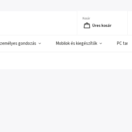
Kosár
Üres kosár
zemélyes gondozás
Mobilok és kiegészítők
PC tart