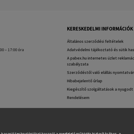
KERESKEDELMI INFORMÁCIÓK
Általános szerződési feltételek
00 – 17:00 óra
Adatvédelmi tájékoztató és sütik ha
A pabex.hu internetes üzlet reklamác
szabályzata
Szerződéstől való elállás nyomtatvá
Hibabejelentő űrlap
Kiegészítő szolgáltatások a nyugodt
Rendelésem
s hasonló technológiákat használ a megfelelő működés biztosításához, a