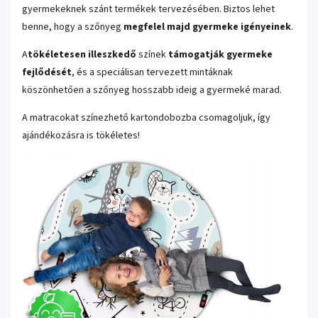
gyermekeknek szánt termékek tervezésében. Biztos lehet
benne, hogy a szőnyeg
megfelel majd gyermeke igényeinek
.
A
tökéletesen illeszkedő
színek
támogatják gyermeke
fejlődését
, és a speciálisan tervezett mintáknak
köszönhetően a szőnyeg hosszabb ideig a gyermeké marad.
A matracokat színezhető kartondobozba csomagoljuk, így
ajándékozásra is tökéletes!