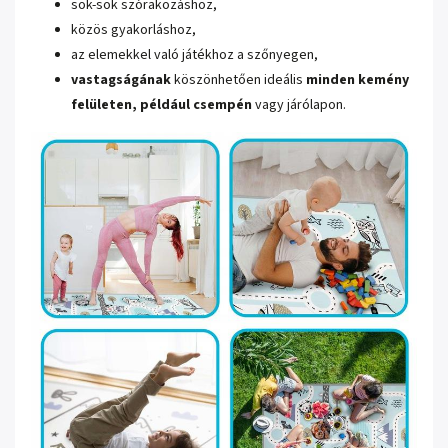
sok-sok szórakozáshoz,
közös gyakorláshoz,
az elemekkel való játékhoz a szőnyegen,
vastagságának
köszönhetően ideális
minden kemény
felületen, például csempén
vagy járólapon.