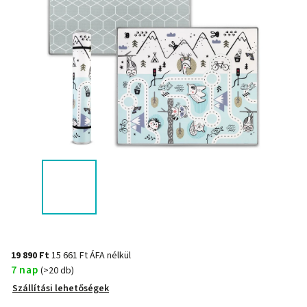
19 890 Ft
15 661 Ft ÁFA nélkül
7 nap
(>20 db)
Szállítási lehetőségek