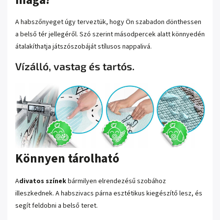
A habszőnyeget úgy terveztük, hogy Ön szabadon dönthessen
a belső tér jellegéről. Szó szerint másodpercek alatt könnyedén
átalakíthatja játszószobáját stílusos nappalivá.
Vízálló, vastag és tartós.
Könnyen tárolható
A
divatos színek
bármilyen elrendezésű szobához
illeszkednek. A habszivacs párna esztétikus kiegészítő lesz, és
segít feldobni a belső teret.