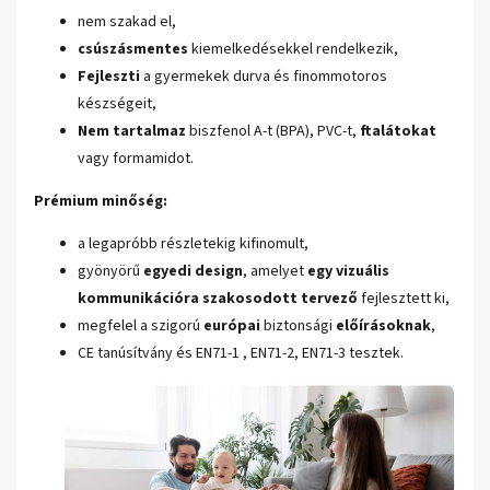
nem szakad el,
csúszásmentes
kiemelkedésekkel rendelkezik,
Fejleszti
a gyermekek durva és finommotoros
készségeit,
Nem tartalmaz
biszfenol A-t (BPA), PVC-t,
ftalátokat
vagy formamidot.
Prémium minőség:
a legapróbb részletekig kifinomult,
gyönyörű
egyedi design
, amelyet
egy vizuális
kommunikációra szakosodott tervező
fejlesztett ki,
megfelel a szigorú
európai
biztonsági
előírásoknak
,
CE tanúsítvány és EN71-1 , EN71-2, EN71-3 tesztek.