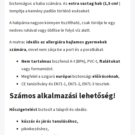
biztonságos a baba számára. Az
extra vastag hab (1,5 cm!
)
tompítja a kemény padlón történő eséseket.
A habpárna nagyon könnyen tisztítható, csak törölje le egy
nedves ruhával vagy öblítse le folyó víz alatt.
A matrac
ideális az allergiára hajlamos gyermekek
számára
, mivel nem zárja be a port és a poratkákat.
Nem tartalmaz
biszfenol A-t (BPA), PVC-t,
ftalátokat
vagy formamidot.
Megfelel a szigorú
európai
biztonsági
előírásoknak
,
CE tanúsítvány és EN71-1, EN71-2, EN71-3 tesztek.
Számos alkalmazási lehetőség!
Hőszigetelést
biztosít a talajról és ideális:
kúszás és járás tanulásához,
piknikezéshez,