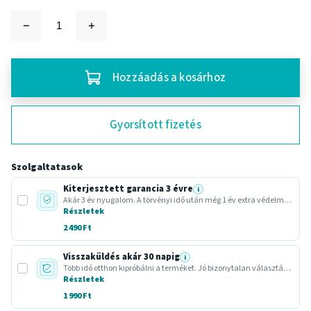
Hozzáadás a kosárhoz
Gyorsított fizetés
Szolgaltatasok
Kiterjesztett garancia 3 évre
i
Akár 3 év nyugalom. A törvényi idő után még 1 év extra védelmet adunk.
Részletek
2 490 Ft
Visszaküldés akár 30 napig
i
Több idő otthon kipróbálni a terméket. Jó bizonytalan választásnál vagy ajándéknál.
Részletek
1 990 Ft