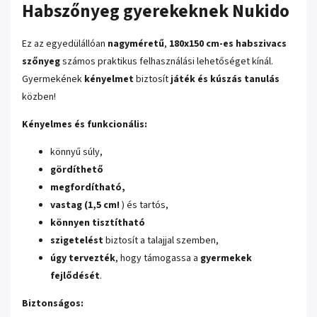
Habszőnyeg gyerekeknek Nukido
Ez az egyedülállóan
nagyméretű
,
180x150 cm-es
habszivacs
szőnyeg
számos praktikus felhasználási lehetőséget kínál.
Gyermekének
kényelmet
biztosít
játék és kúszás tanulás
közben!
Kényelmes és funkcionális:
könnyű súly,
gördíthető
megfordítható,
vastag (1,5 cm!
) és tartós,
könnyen tisztítható
szigetelést
biztosít a talajjal szemben,
úgy tervezték
, hogy támogassa a
gyermekek
fejlődését
.
Biztonságos: