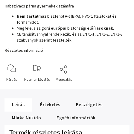
Habszivacs párna gyermekek számára
Nem tartalmaz
biszfenol A-t (BPA), PVC-t, ftalátokat
és
formamidot.
Megfelel a szigorú
európai
biztonsági
előírásoknak
,
CE tanúsítvánnyal rendelkezik, és az EN71-1, EN71-2, EN71-3
szabványok szerint tesztelték.
Részletes információ
Kérdés
Nyomon követés
Megosztás
Leírás
Értékelés
Beszélgetés
Márka
Nukido
Egyéb információk
Termék részletes leírása