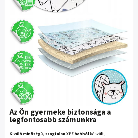
Az Ön gyermeke biztonsága a
legfontosabb számunkra
Kiváló minőségű, szagtalan XPE habból
készült,