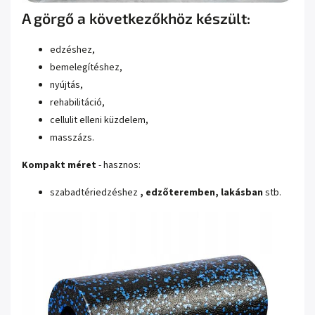
A görgő a következőkhöz készült:
edzéshez,
bemelegítéshez,
nyújtás,
rehabilitáció,
cellulit elleni küzdelem,
masszázs.
Kompakt méret
- hasznos:
szabadtéri
edzéshez
, edzőteremben, lakásban
stb
.