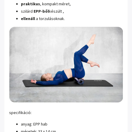
praktikus
, kompakt méret,
szilárd
EPP-ből
készült
,
ellenáll
a
torzulásoknak.
specifikáció:
anyag: EPP hab
méretek: 33 x 14 cm