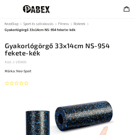
Kezdőlap
/
Sport és szórakozás
/
Fitness
/
Rollerek
/
Gyakorlógörgő 33x14cm NS-954 fekete-kék
Gyakorlógörgő 33x14cm NS-954
fekete-kék
Kód:
J-195400
Márka:
Neo-Sport