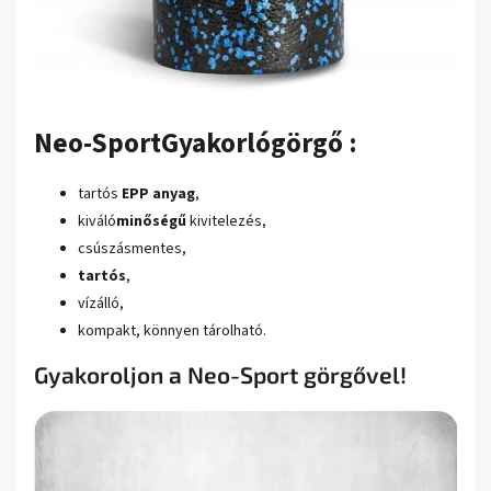
Neo-Sport
Gyakorlógörgő
:
tartós
EPP anyag
,
kiváló
minőségű
kivitelezés,
csúszásmentes,
tartós
,
vízálló,
kompakt, könnyen tárolható.
Gyakoroljon a Neo-Sport görgővel!