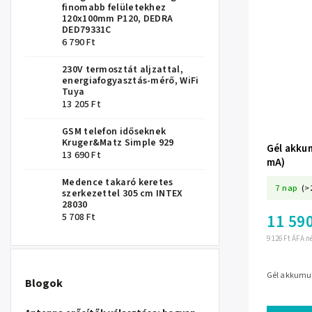
finomabb felületekhez
120x100mm P120, DEDRA
DED79331C
6 790 Ft
230V termosztát aljzattal,
energiafogyasztás-mérő, WiFi
Tuya
13 205 Ft
GSM telefon időseknek
Kruger&Matz Simple 929
Gél akkum
13 690 Ft
mA)
Medence takaró keretes
7 nap
(>
szerkezettel 305 cm INTEX
28030
5 708 Ft
11 590
9 126 Ft ÁFA n
Gél akkumulá
Blogok