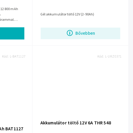
 12 800 mAh
A
Gél akkumulátor töltő 12V (2-90Ah)
 árammal.
is használható,
Bővebben
Kód:
L-BAT1127
Kód:
L-URZ0371
Akkumulátor töltő 12V 6A THR 548
8Ah BAT1127