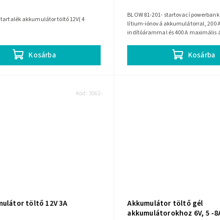
BLOW 81-201- startovací powerbank
tartalék akkumulátor töltő 12V( 4
lítium-iónová akkumulátorral, 200 
indítóárammal és 400 A maximális
Autóhoz, motorhoz vagy utazáshoz 
-45...
Kosárba
Kosárba
Kód:
3062-
mulátor töltő 12V 3A
Akkumulátor töltő gél
akkumulátorokhoz 6V, 5 -