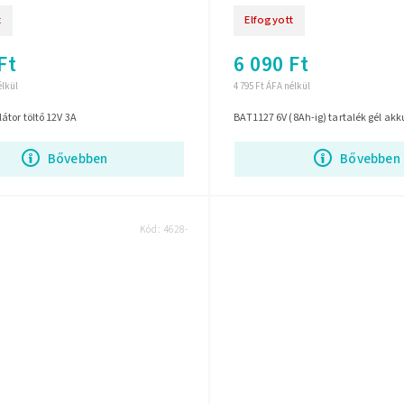
t
Elfogyott
Ft
6 090 Ft
élkül
4 795 Ft ÁFA nélkül
tor töltő 12V 3A
BAT1127 6V (8Ah-ig) tartalék gél akk
Bővebben
Bővebben
Kód:
4628-