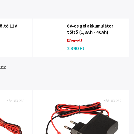
öltő 12V
6V-os gél akkumulátor
töltő (1,3Ah - 40Ah)
Elfogyott
2 390 Ft
tése
Kód:
83-230-
Kód:
83-232-