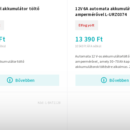
l akkumulátor töltő
12V 6A automata akkumulá
ampermérővel L-URZ0374
t
Elfogyott
Ft
13 390 Ft
élkül
10 543 Ft ÁFA nélkül
Automata 12 V-os akkumulátortöltő 
kkumulátor töltő
ampermérővel, amely 30–70 Ah kap
akkumulátorok töltésére alkalmas. 2
hálózatról működik, max. 6 A töltőá
Bővebben
Bővebben
Kód:
L-BAT1128