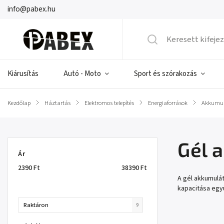
info@pabex.hu
Kiárusítás
Autó - Moto
Sport és szórakozás
Kezdőlap
/
Háztartás
/
Elektromos telepítés
/
Energiaforrások
/
Akkumul
Gél 
Ár
2390
Ft
38390
Ft
A gél akkumulát
kapacitása együ
Raktáron
9