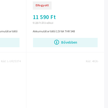
Elfogyott
11 590 Ft
9 126 Ft ÁFA nélkül
umulátor töltő
Akkumulátor töltő 12V 6A THR 548
Bővebben
Kód:
L-URZ0374
Kód:
4826-