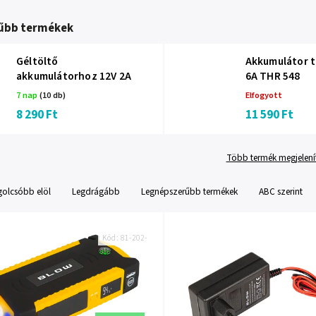
űbb termékek
Géltöltő
Akkumulátor t
akkumulátorhoz 12V 2A
6A THR 548
7 nap
(10 db)
Elfogyott
8 290 Ft
11 590 Ft
Több termék megjelení
golcsóbb elöl
Legdrágább
Legnépszerűbb termékek
ABC szerint
Kód:
81-202-