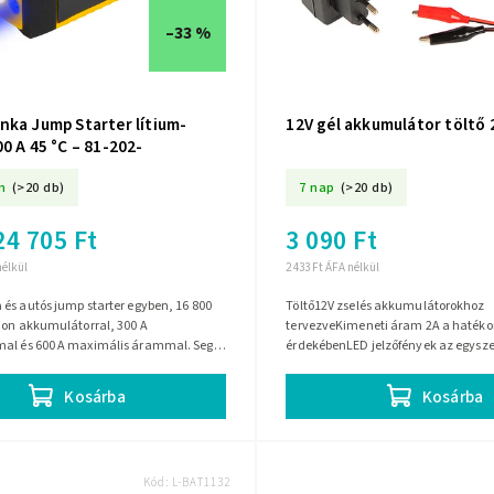
–33 %
nka Jump Starter lítium-
12V gél akkumulátor töltő 
0 A 45 °C – 81-202-
n
(>20 db)
7 nap
(>20 db)
24 705 Ft
3 090 Ft
nélkül
2 433 Ft ÁFA nélkül
és autós jump starter egyben, 16 800
Töltő12V zselés akkumulátorokhoz
ion akkumulátorral, 300 A
tervezveKimeneti áram 2A a hatékon
al és 600 A maximális árammal. Segít
érdekébenLED jelzőfények az egyszer
emerült akkumulátor esetén,...
állapot ellenőrzéséhezKompakt kial
könnyű...
Kosárba
Kosárba
Kód:
L-BAT1132