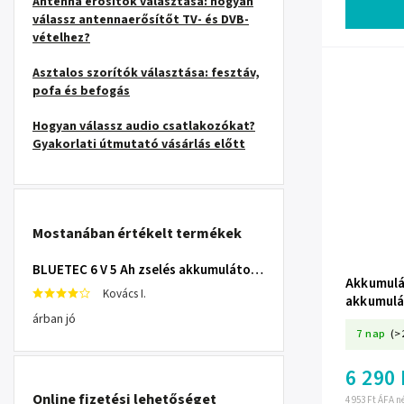
Antenna erősítők választása: hogyan
válassz antennaerősítőt TV- és DVB-
vételhez?
Asztalos szorítók választása: fesztáv,
pofa és befogás
Hogyan válassz audio csatlakozókat?
Gyakorlati útmutató vásárlás előtt
Mostanában értékelt termékek
BLUETEC 6 V 5 Ah zselés akkumulátor – 82-402-
Akkumulá
Kovács I.
akkumulá
árban jó
7 nap
(>
6 290 
Online fizetési lehetőséget
4 953 Ft ÁFA n