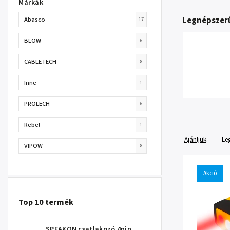
Márkák
Legnépszer
Abasco
17
BLOW
6
CABLETECH
8
Inne
1
PROLECH
6
Rebel
1
Ajánljuk
Le
VIPOW
8
Akció
Top 10 termék
SPEAKON csatlakozó 4pin