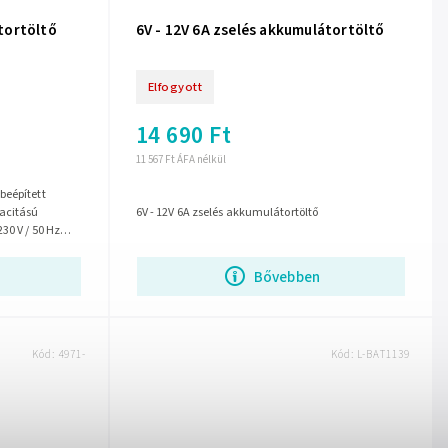
tortöltő
6V - 12V 6A zselés akkumulátortöltő
Elfogyott
14 690 Ft
11 567 Ft ÁFA nélkül
beépített
acitású
6V - 12V 6A zselés akkumulátortöltő
30 V / 50 Hz
rammal,...
Bővebben
Kód:
4971-
Kód:
L-BAT1139