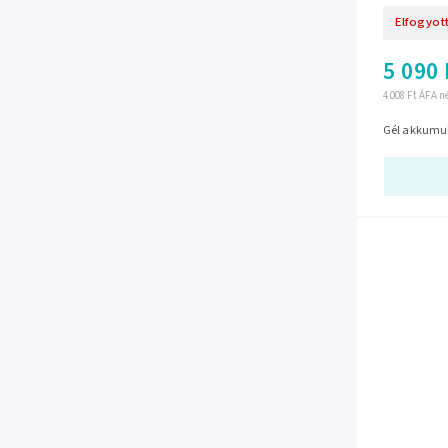
Elfogyot
5 090 
4 008 Ft ÁFA n
Gél akkumulá