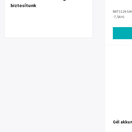
biztosítunk
BAT1126 Gél 
-7,5Ah)
Gél akku