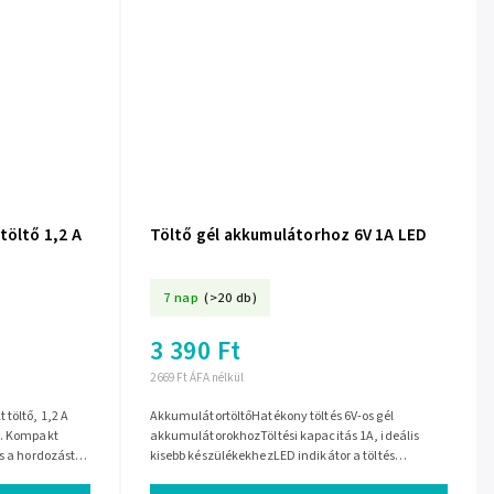
töltő 1,2 A
Töltő gél akkumulátorhoz 6V 1A LED
7 nap
(>20 db)
3 390 Ft
2 669 Ft ÁFA nélkül
töltő, 1,2 A
AkkumulátortöltőHatékony töltés 6V-os gél
l. Kompakt
akkumulátorokhozTöltési kapacitás 1A, ideális
s a hordozást,
kisebb készülékekhezLED indikátor a töltés
állapotának figyeléséreKompakt kialakítás,...