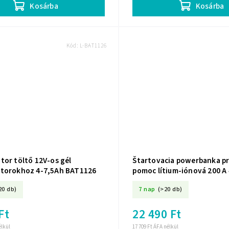
Kosárba
Kosárba
Kód:
L-BAT1126
tor töltő 12V-os gél
Štartovacia powerbanka pr
torokhoz 4-7,5Ah BAT1126
pomoc lítium-iónová 200 A 
201-
20 db)
7 nap
(>20 db)
Ft
22 490 Ft
élkül
17 709 Ft ÁFA nélkül