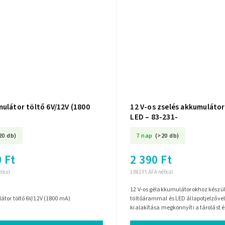
ulátor töltő 6V/12V (1800
12 V-os zselés akkumulátor
LED – 83-231-
20 db)
7 nap
(>20 db)
 Ft
2 390 Ft
élkül
1 882 Ft ÁFA nélkül
12 V-os gélakkumulátorokhoz készült 
tor töltő 6V/12V (1800 mA)
töltőárammal és LED állapotjelzőve
kialakítása megkönnyíti a tárolást é
rendszeres utántöltéshez és...