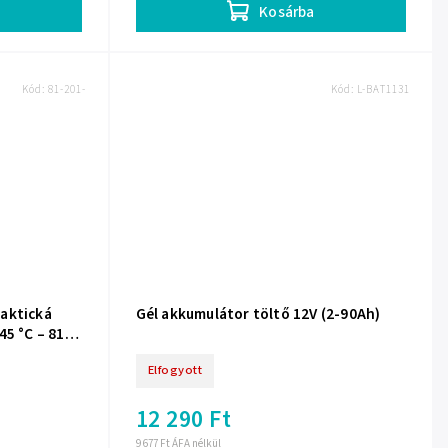
Kosárba
Kód:
81-201-
Kód:
L-BAT1131
aktická
Gél akkumulátor töltő 12V (2-90Ah)
45 °C – 81-
Elfogyott
12 290 Ft
9 677 Ft ÁFA nélkül