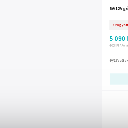
6V/12V gé
Elfogyot
5 090 
4 008 Ft ÁFA n
6V/12V gél a