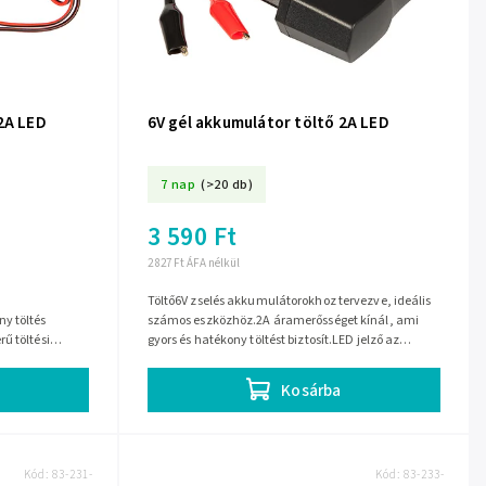
2A LED
6V gél akkumulátor töltő 2A LED
7 nap
(>20 db)
3 590 Ft
2 827 Ft ÁFA nélkül
Töltő6V zselés akkumulátorokhoz tervezve, ideális
y töltés
számos eszközhöz.2A áramerősséget kínál, ami
ű töltési
gyors és hatékony töltést biztosít.LED jelző az
akítás a
egyszerű töltési...
Kosárba
Kód:
83-231-
Kód:
83-233-