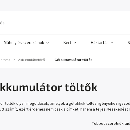
Műhely és szerszámok
Kert
Háztartás
S
átorok
/
Akkumulátortöltők
/
Gél akkumulátor töltők
akkumulátor töltők
or töltők olyan megoldások, amelyek a gél akkuk töltési igényeihez igazod
tt számít, ezért érdemes nem csak a címkét, hanem a teljes illeszkedést 
Többet szeretnék tud