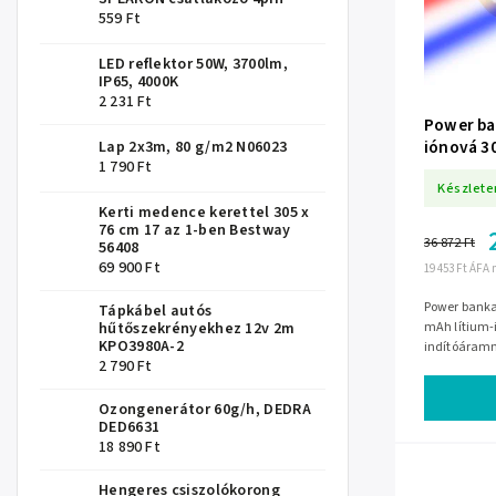
559 Ft
LED reflektor 50W, 3700lm,
IP65, 4000K
2 231 Ft
Power ba
iónová 30
Lap 2x3m, 80 g/m2 N06023
1 790 Ft
Készlete
Kerti medence kerettel 305 x
76 cm 17 az 1-ben Bestway
36 872 Ft
56408
69 900 Ft
19 453 Ft ÁFA 
Power banka 
Tápkábel autós
mAh lítium-
hűtőszekrényekhez 12v 2m
KPO3980A-2
indítóáramm
2 790 Ft
indításnál l
Ozongenerátor 60g/h, DEDRA
DED6631
18 890 Ft
Hengeres csiszolókorong