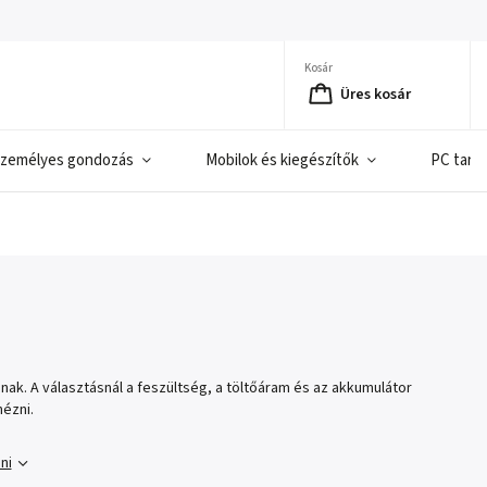
Kosár
Üres kosár
zemélyes gondozás
Mobilok és kiegészítők
PC tart
nak. A választásnál a feszültség, a töltőáram és az akkumulátor
nézni.
ni