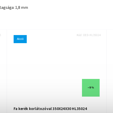
tagsága: 1,8 mm
0
Kód:
DED-HL35024
Akció
–9 %
Fa kerék korlátozóval 350X24X30 HL35024