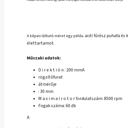
A képen látható méret egy példa. A tényleges méreteket a termékleírásban találja.
. acél fűrész puhafa é
A képen látható méret egy példa
élettartamot.
Műszaki adatok:
D i r e k t i ó n : 200 mmA
rögzítőfurat
átmérője
: 30 mm
M a x i m a l r o t o r fordulatszám: 8500 rpm
Fogak száma: 60 db
A