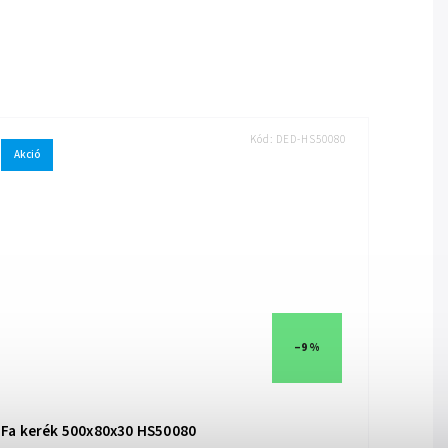
Kód:
DED-HS50080
Akció
–9 %
Fa kerék 500x80x30 HS50080