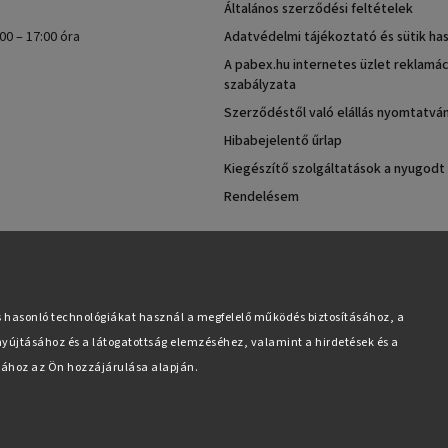
Általános szerződési feltételek
00 – 17:00 óra
Adatvédelmi tájékoztató és sütik ha
A pabex.hu internetes üzlet reklamác
szabályzata
Szerződéstől való elállás nyomtatvá
Hibabejelentő űrlap
Kiegészítő szolgáltatások a nyugodt
Rendelésem
s hasonló technológiákat használ a megfelelő működés biztosításához, a
yújtásához és a látogatottság elemzéséhez, valamint a hirdetések és a
ához az Ön hozzájárulása alapján.
Copyright 2026
Pabex.hu
. Minden jog fenntartva.
Süti beállítások szerkesztése
Vytvořil
Shoptet
| Design
Shoptak.cz