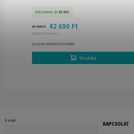
Készleten
(>20 db)
42 690 Ft
47 390 Ft
33 614 Ft ÁFA nélkül
Fa kerék 600X80X30 H60080
Kosárba
E-mail
KAPCSOLAT