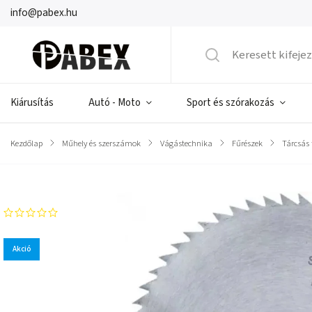
info@pabex.hu
Kiárusítás
Autó - Moto
Sport és szórakozás
Kezdőlap
/
Műhely és szerszámok
/
Vágástechnika
/
Fűrészek
/
Tárcsás 
Márka:
DEDRA
Akció