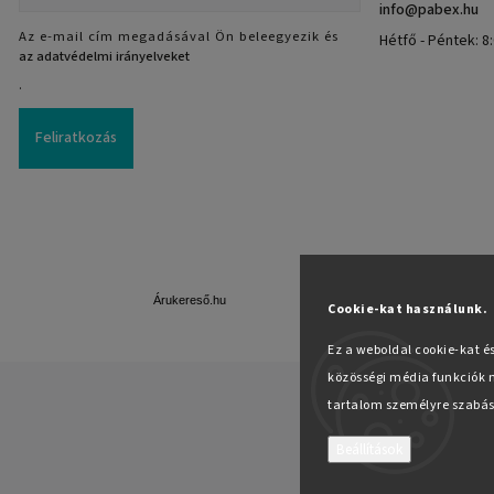
info
@
pabex.hu
Az e-mail cím megadásával Ön beleegyezik és
Hétfő - Péntek: 8:
az adatvédelmi irányelveket
.
Feliratkozás
Árukereső.hu
Cookie-kat használunk.
Ez a weboldal cookie-kat é
közösségi média funkciók n
tartalom személyre szabás
Beállítások