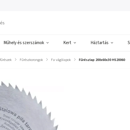
Műhely és szerszámok
Kert
Háztartás
S
fűrészek
/
Fűrészkorongok
/
Fa vágólapok
/
Fűrészlap 200x60x30 HS20060