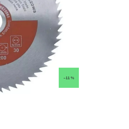
–11 %