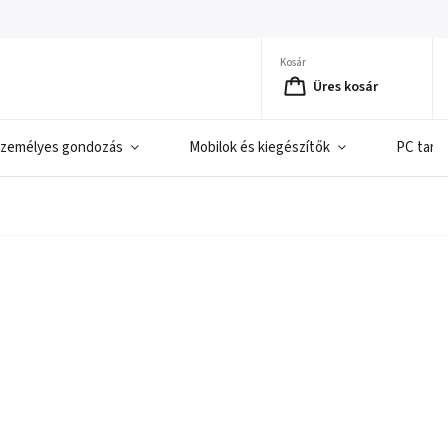
Kosár
Üres kosár
zemélyes gondozás
Mobilok és kiegészítők
PC tart