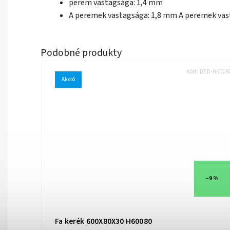
perem vastagsága: 1,4 mm
A peremek vastagsága: 1,8 mm A peremek vas
Kód:
DED-H6008
Akció
–9 %
Fa kerék 600X80X30 H60080