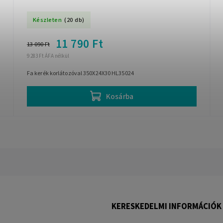
Készleten
(20 db)
11 790 Ft
13 090 Ft
9 283 Ft ÁFA nélkül
Fa kerék korlátozóval 350X24X30 HL35024
Kosárba
KERESKEDELMI INFORMÁCIÓK