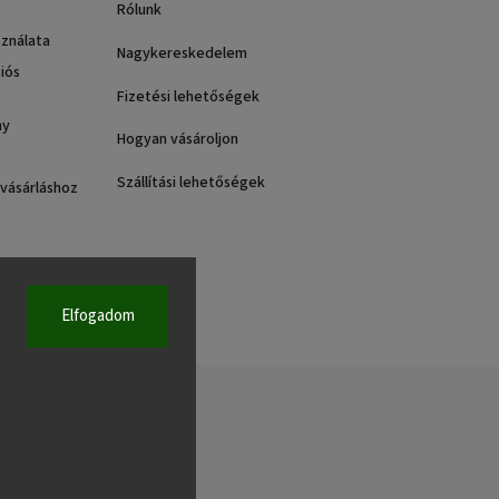
Rólunk
sználata
Nagykereskedelem
iós
Fizetési lehetőségek
ny
Hogyan vásároljon
Szállítási lehetőségek
 vásárláshoz
Elfogadom