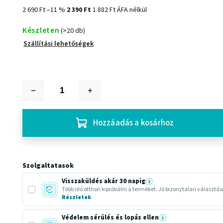
2 690 Ft
–11 %
2 390 Ft
1 882 Ft ÁFA nélkül
Készleten
(>20 db)
Szállítási lehetőségek
Hozzáadás a kosárhoz
Szolgaltatasok
Visszaküldés akár 30 napig
i
Több idő otthon kipróbálni a terméket. Jó bizonytalan választá
Részletek
Védelem sérülés és lopás ellen
i