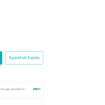
Gyorsított fizetés
snál vagy ajándéknál.
390 Ft