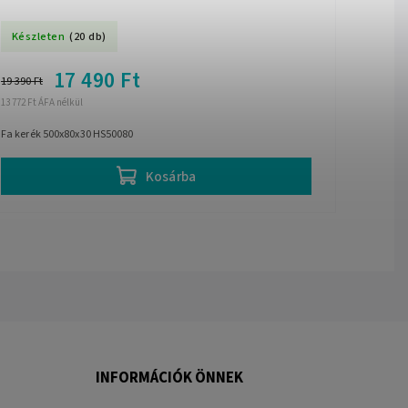
Készleten
(20 db)
17 490 Ft
19 390 Ft
13 772 Ft ÁFA nélkül
Fa kerék 500x80x30 HS50080
Kosárba
INFORMÁCIÓK ÖNNEK