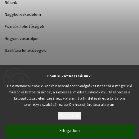
Rólunk
Nagykereskedelem
Fizetési lehetőségek
Hogyan vásároljon
Szállítási lehetőségek
Cookie-kat használunk.
Árukereső.hu
Ez a weboldal cookie-kat és hasonló technológiákat használ a megfelelő
működés biztosításához, a közösségi média funkciók nyújtásához és a
látogatottság elemzéséhez, valamint a hirdetések és a tartalom
személyre szabásához az Ön hozzájárulása alapján.
Beállítások
Copyright 2026
Pabex.hu
. Minden jog fenntartva.
Süti beállítások szerkesztése
Elfogadom
Vytvořil
Shoptet
| Design
Shoptak.cz