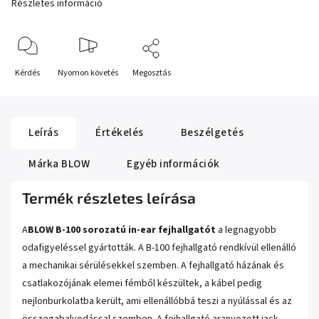
Részletes információ
Kérdés
Nyomon követés
Megosztás
Leírás
Értékelés
Beszélgetés
Márka
BLOW
Egyéb információk
Termék részletes leírása
A
BLOW B-100 sorozatú in-ear fejhallgatót
a legnagyobb
odafigyeléssel gyártották. A B-100 fejhallgató rendkívül ellenálló
a mechanikai sérülésekkel szemben. A fejhallgató házának és
csatlakozójának elemei fémből készültek, a kábel pedig
nejlonburkolatba került, ami ellenállóbbá teszi a nyúlással és az