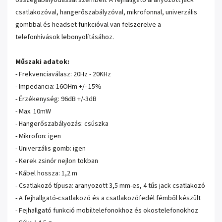
összegabalyodással szemben. A fejhallgató aranyozott jack
csatlakozóval, hangerőszabályzóval, mikrofonnal, univerzális
gombbal és headset funkcióval van felszerelve a
telefonhívások lebonyolításához.
Műszaki adatok:
- Frekvenciaválasz: 20Hz - 20KHz
- Impedancia: 16OHm +/- 15%
- Érzékenység: 96dB +/-3dB
- Max. 10mW
- Hangerőszabályozás: csúszka
- Mikrofon: igen
- Univerzális gomb: igen
- Kerek zsinór nejlon tokban
- Kábel hossza: 1,2 m
- Csatlakozó típusa: aranyozott 3,5 mm-es, 4 tűs jack csatlakozó
- A fejhallgató-csatlakozó és a csatlakozófedél fémből készült
- Fejhallgató funkció mobiltelefonokhoz és okostelefonokhoz