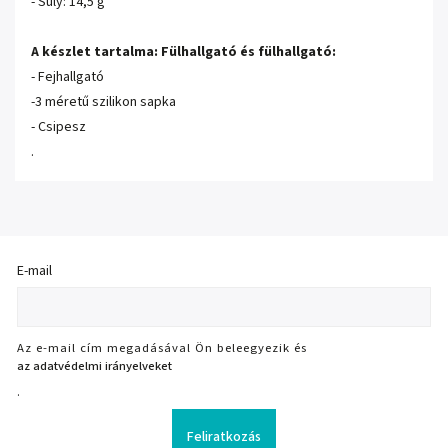
- Súly: 14,5 g
A készlet tartalma: Fülhallgató és fülhallgató:
- Fejhallgató
-3 méretű szilikon sapka
- Csipesz
.
E-mail
Az e-mail cím megadásával Ön beleegyezik és
az adatvédelmi irányelveket
.
Feliratkozás