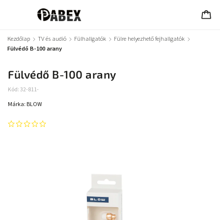
Kezdőlap
/
TV és audió
/
Fülhallgatók
/
Fülre helyezhető fejhallgatók
/
Fülvédő B-100 arany
Fülvédő B-100 arany
Kód:
32-811-
Márka:
BLOW