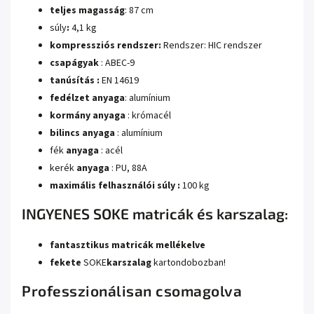
teljes magasság
: 87 cm
súly
:
4,1 kg
kompressziós rendszer:
Rendszer: HIC rendszer
csapágyak
: ABEC-9
tanúsítás :
EN 14619
fedélzet anyaga
: alumínium
kormány anyaga
: krómacél
bilincs anyaga
: alumínium
fék
anyaga
: acél
kerék
anyaga
: PU, 88A
maximális felhasználói súly :
100 kg
INGYENES SOKE matricák és karszalag:
fantasztikus matricák mellékelve
fekete
SOKE
karszalag
kartondobozban!
Professzionálisan csomagolva