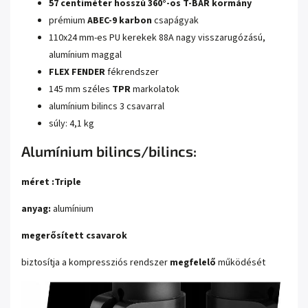
57
centiméter hosszú
360°-os
T-BAR
kormány
prémium
ABEC-9
karbon
csapágyak
110x24 mm-es PU kerekek 88A nagy visszarugózású,
alumínium maggal
FLEX FENDER
fékrendszer
145 mm széles
TPR
markolatok
alumínium bilincs 3 csavarral
súly: 4,1 kg
Alumínium bilincs/bilincs:
méret
:Triple
anyag:
alumínium
megerősített csavarok
biztosítja a kompressziós rendszer
megfelelő
működését