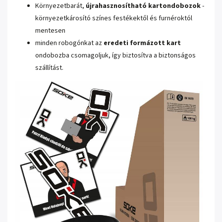
Környezetbarát,
újrahasznosítható
kartondobozok
-
környezetkárosító színes festékektől és furnéroktól
mentesen
minden robogónkat az
eredeti formázott kart
ondobozba csomagoljuk, így biztosítva a biztonságos
szállítást.