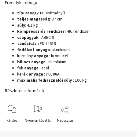
Freestyle robogó
típus:
nagy teljesítményű
teljes magasság
: 87 cm
súly
: 4,1 kg
kompressziós rendszer:
HIC rendszer
csapágyak
: ABEC-9
tanúsítás :
EN 14619
fedélzet anyaga
: alumínium
kormány
anyaga
: krómacél
bilincs anyaga
: alumínium
fék
anyaga
: acél
kerék
anyaga
: PU, 88A
maximális felhasználói súly :
100 kg
Részletes információ
Kérdés
Nyomon követés
Megosztás