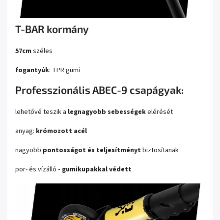
T-BAR kormány
57
cm
széles
fogantyúk
: TPR gumi
Professzionális ABEC-9 csapágyak:
lehetővé teszik a
legnagyobb sebességek
elérését
anyag:
krómozott acél
nagyobb
pontosságot és teljesítményt
biztosítanak
por- és vízálló
- gumikupakkal védett