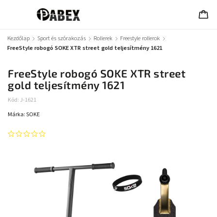
Kezdőlap
/
Sport és szórakozás
/
Rollerek
/
Freestyle rollerok
/
FreeStyle robogó SOKE XTR street gold teljesítmény 1621
FreeStyle robogó SOKE XTR street
gold teljesítmény 1621
Kód:
J-1621
Márka:
SOKE