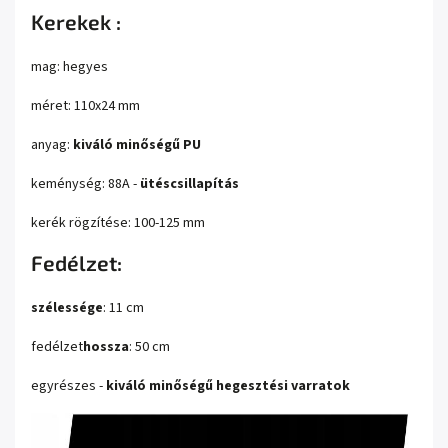
Kerekek :
mag: hegyes
méret: 110x24 mm
anyag:
kiváló minőségű PU
keménység: 88A -
ütéscsillapítás
kerék rögzítése: 100-125 mm
Fedélzet:
szélessége
: 11 cm
fedélzet
hossza
: 50 cm
egyrészes -
kiváló minőségű hegesztési varratok