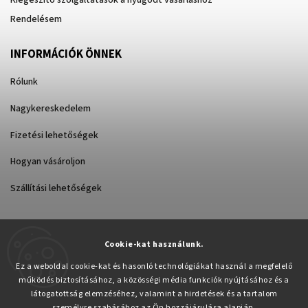
Rendelésem
INFORMÁCIÓK ÖNNEK
Rólunk
Nagykereskedelem
Fizetési lehetőségek
Hogyan vásároljon
Szállítási lehetőségek
Cookie-kat használunk.
Árukereső.hu
Ez a weboldal cookie-kat és hasonló technológiákat használ a megfelelő
működés biztosításához, a közösségi média funkciók nyújtásához és a
látogatottság elemzéséhez, valamint a hirdetések és a tartalom
személyre szabásához az Ön hozzájárulása alapján.