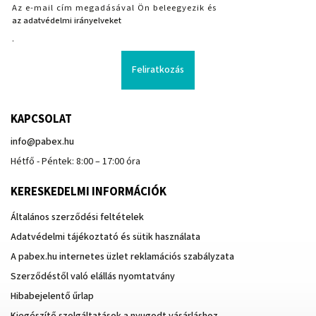
Az e-mail cím megadásával Ön beleegyezik és
az adatvédelmi irányelveket
.
Feliratkozás
KAPCSOLAT
info
@
pabex.hu
Hétfő - Péntek: 8:00 – 17:00 óra
KERESKEDELMI INFORMÁCIÓK
Általános szerződési feltételek
Adatvédelmi tájékoztató és sütik használata
A pabex.hu internetes üzlet reklamációs szabályzata
Szerződéstől való elállás nyomtatvány
Hibabejelentő űrlap
Kiegészítő szolgáltatások a nyugodt vásárláshoz