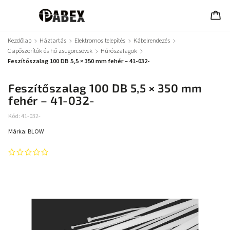
Kezdőlap
/
Háztartás
/
Elektromos telepítés
/
Kábelrendezés
/
Csipőszorítók és hő zsugorcsövek
/
Húrószalagok
/
Feszítőszalag 100 DB 5,5 × 350 mm fehér – 41-032-
Feszítőszalag 100 DB 5,5 × 350 mm
fehér – 41-032-
Kód:
41-032-
Márka:
BLOW