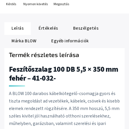
Kérdés
Nyomon követés
Megosztás
Leírás
Értékelés
Beszélgetés
Márka
BLOW
Egyéb információk
Termék részletes leírása
Feszítőszalag 100 DB 5,5 × 350 mm
fehér – 41-032-
A BLOW 100 darabos kábelkötegelő-csomagja gyors és
tiszta megoldást ad vezetékek, kábelek, csövek és kisebb
elemek rendezett rögzítésére. A 350 mm hosszú, 5,5 mm
széles kivitel jól használható otthoni szerelésekhez,
műhelyben, garázsban, valamint szerelési és ipari