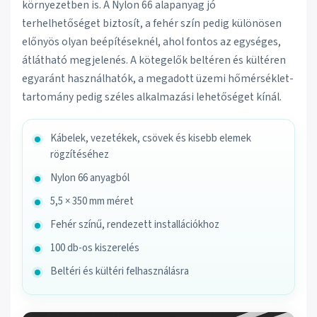
környezetben is. A Nylon 66 alapanyag jó
terhelhetőséget biztosít, a fehér szín pedig különösen
előnyös olyan beépítéseknél, ahol fontos az egységes,
átlátható megjelenés. A kötegelők beltéren és kültéren
egyaránt használhatók, a megadott üzemi hőmérséklet-
tartomány pedig széles alkalmazási lehetőséget kínál.
Kábelek, vezetékek, csövek és kisebb elemek
rögzítéséhez
Nylon 66 anyagból
5,5 × 350 mm méret
Fehér színű, rendezett installációkhoz
100 db-os kiszerelés
Beltéri és kültéri felhasználásra