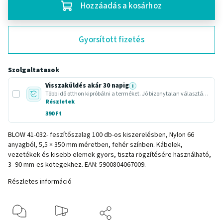
Hozzáadás a kosárhoz
Gyorsított fizetés
Szolgaltatasok
Visszaküldés akár 30 napig
i
Több idő otthon kipróbálni a terméket. Jó bizonytalan választásnál vagy ajándéknál.
Részletek
390 Ft
BLOW 41-032- feszítőszalag 100 db-os kiszerelésben, Nylon 66
anyagból, 5,5 × 350 mm méretben, fehér színben. Kábelek,
vezetékek és kisebb elemek gyors, tiszta rögzítésére használható,
3–90 mm-es kötegekhez. EAN: 5900804067009.
Részletes információ