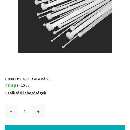
1 890 Ft
1 488 Ft ÁFA nélkül
7 nap
(>20 cs.)
Szállítási lehetőségek