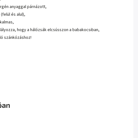
ergén anyaggal párnázott,
(felül és alul),
lkalmas,
ályozza, hogy a hálózsák elcsússzon a babakocsiban,
váló szánkózáshoz!
óan