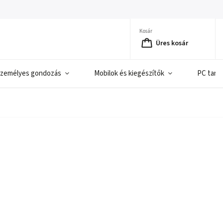
Kosár
Üres kosár
zemélyes gondozás
Mobilok és kiegészítők
PC tart