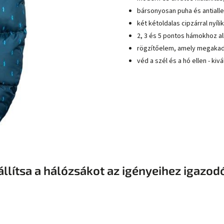
bársonyosan puha és antiall
két kétoldalas cipzárral nyílik 
2, 3 és 5 pontos hámokhoz a
rögzítőelem, amely megakad
véd a szél és a hó ellen - ki
állítsa a hálózsákot az igényeihez igazod