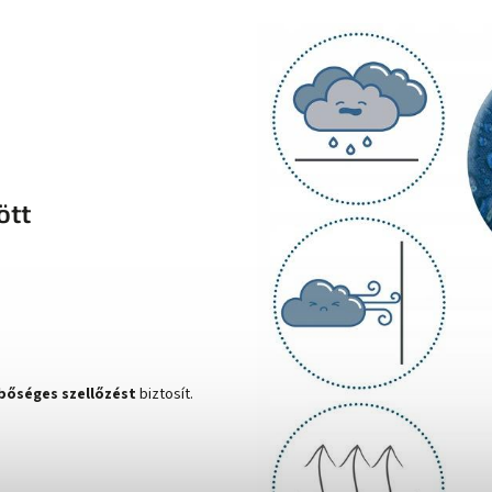
ött
bőséges szellőzést
biztosít.