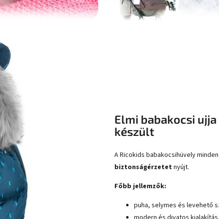
Elmi babakocsi ujj
készült
A Ricokids babakocsihüvely minde
biztonságérzetet
nyújt.
Főbb jellemzők:
puha, selymes és levehető s
modern és divatos kialakítás