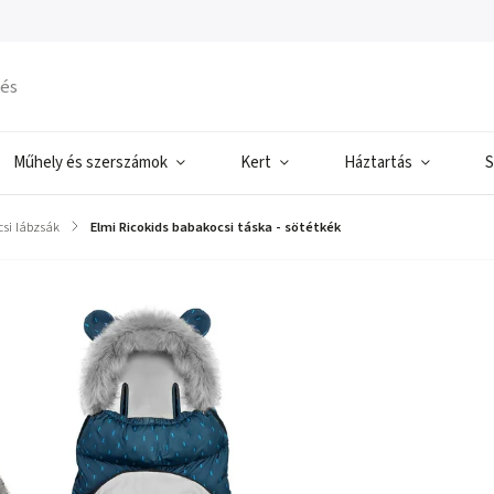
Műhely és szerszámok
Kert
Háztartás
S
si lábzsák
/
Elmi Ricokids babakocsi táska - sötétkék