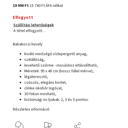
19 990 Ft
15 740 Ft ÁFA nélkül
Elfogyott
Szállítási lehetőségek
A tétel elfogyott…
Babakocsi hüvely
kiváló minőségű vízlepergető anyag,
szélállóság,
levehető szőrme - mosáshoz eltávolítható,
Méretek: 95 x 48 cm (hossz füllel mérve),
légáteresztő,
csúszós, elegáns kivitel,
címke ökobőr logóval,
30 fokon mosható,
biztonsági öv lyukak: 2, 3 és 5 pontos.
Részletes információ