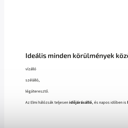
Ideális minden körülmények köz
vízálló
szélálló,
légáteresztő.
Az Elmi hálózsák teljesen
időjárásálló
, és napos időben is