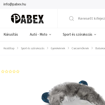
info@pabex.hu
Kiárusítás
Autó - Moto
Sport és szórakozás
Kezdőlap
/
Sport és szórakozás
/
Gyerekeknek
/
Csecsemőknek
/
Babakoc
Márka:
Ricokids