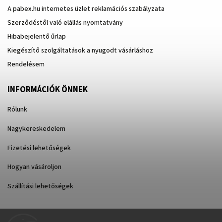
A pabex.hu internetes üzlet reklamációs szabályzata
Szerződéstől való elállás nyomtatvány
Hibabejelentő űrlap
Kiegészítő szolgáltatások a nyugodt vásárláshoz
Rendelésem
INFORMÁCIÓK ÖNNEK
Rólunk
Nagykereskedelem
Fizetési lehetőségek
Hogyan vásároljon
Szállítási lehetőségek