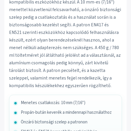
kompatibilis eszközökhöz készül. A 10 mm-es (7/16")
menettel közvetlenül felcsavarható, a önzáró biztonsági
szelep pedig a csatlakoztatás és a használat során is a
biztonságosabb kezelést segíti. A patron EN417 és
EN521 szerinti eszközökhöz kapcsolódó felhasználásra
készült, ezért olyan berendezéseknél hasznos, ahol a
menet nélküli adapterezés nem szükséges. A 450 g / 780
ml töltetméret jól átlátható jelölést ad a választásnál, az
alumínium csomagolás pedig könnyű, zárt kivitelű
tárolást biztosít. A patron pecsételt, és a kazetta
szeleppel, valamint menetes fejjel rendelkezik, így a
kompatibilis készülékekhez egyszerűen rögzíthető.
Menetes csatlakozás: 10 mm (7/16")
Propán-bután keverék a mindennapi használathoz
Önzáró biztonsági szelep a patronon