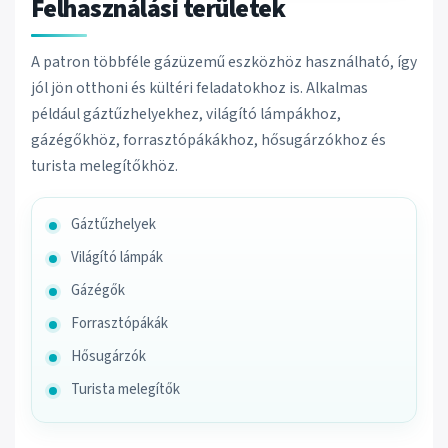
Felhasználási területek
A patron többféle gázüzemű eszközhöz használható, így
jól jön otthoni és kültéri feladatokhoz is. Alkalmas
például gáztűzhelyekhez, világító lámpákhoz,
gázégőkhöz, forrasztópákákhoz, hősugárzókhoz és
turista melegítőkhöz.
Gáztűzhelyek
Világító lámpák
Gázégők
Forrasztópákák
Hősugárzók
Turista melegítők