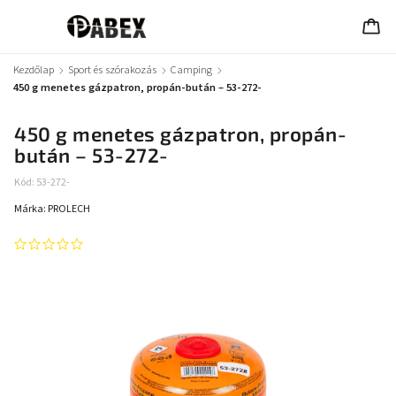
Kezdőlap
/
Sport és szórakozás
/
Camping
/
450 g menetes gázpatron, propán-bután – 53-272-
450 g menetes gázpatron, propán-
bután – 53-272-
Kód:
53-272-
Márka:
PROLECH