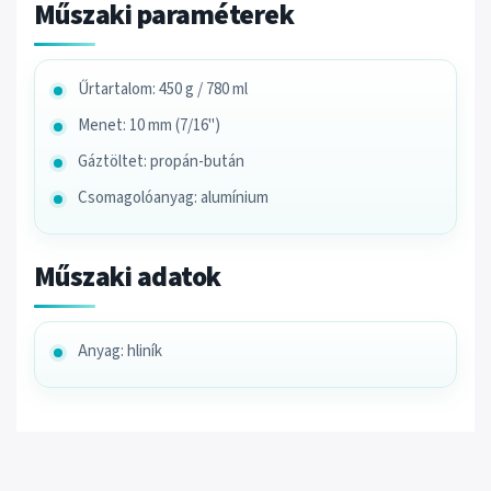
Műszaki paraméterek
Űrtartalom: 450 g / 780 ml
Menet: 10 mm (7/16")
Gáztöltet: propán-bután
Csomagolóanyag: alumínium
Műszaki adatok
Anyag: hliník