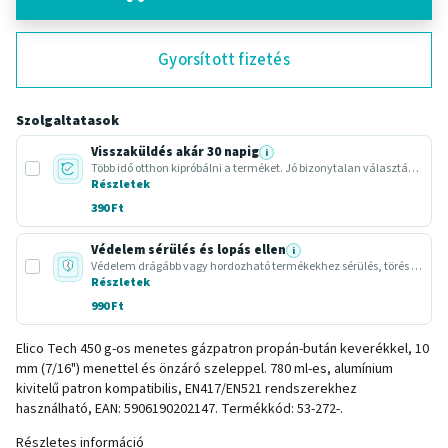
Gyorsított fizetés
Szolgaltatasok
Visszaküldés akár 30 napig
i
Több idő otthon kipróbálni a terméket. Jó bizonytalan választásnál vagy ajándéknál.
Részletek
390 Ft
Védelem sérülés és lopás ellen
i
Védelem drágább vagy hordozható termékekhez sérülés, törés vagy lopás esetére.
Részletek
990 Ft
Elico Tech 450 g-os menetes gázpatron propán-bután keverékkel, 10
mm (7/16") menettel és önzáró szeleppel. 780 ml-es, alumínium
kivitelű patron kompatibilis, EN417/EN521 rendszerekhez
használható, EAN: 5906190202147. Termékkód: 53-272-.
Részletes információ