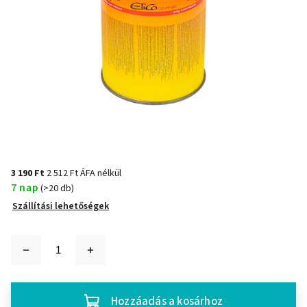
3 190 Ft
2 512 Ft ÁFA nélkül
7 nap
(>20 db)
Szállítási lehetőségek
Hozzáadás a kosárhoz