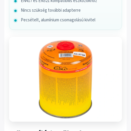
EN417 és EN521 kompatibilis eszközökhöz
Nincs szükség további adapterre
Pecsételt, alumínium csomagolású kivitel