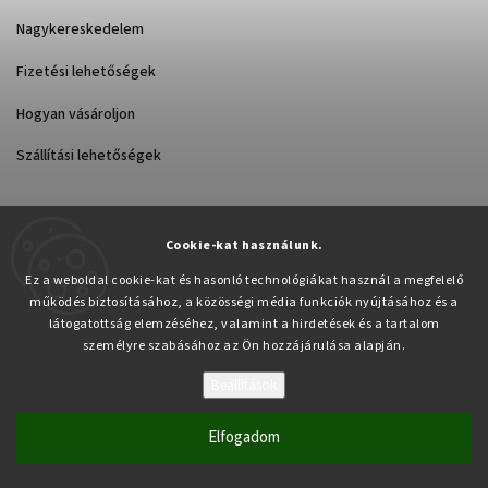
Nagykereskedelem
Fizetési lehetőségek
Hogyan vásároljon
Szállítási lehetőségek
Cookie-kat használunk.
Árukereső.hu
Ez a weboldal cookie-kat és hasonló technológiákat használ a megfelelő
működés biztosításához, a közösségi média funkciók nyújtásához és a
látogatottság elemzéséhez, valamint a hirdetések és a tartalom
személyre szabásához az Ön hozzájárulása alapján.
Beállítások
Copyright 2026
Pabex.hu
. Minden jog fenntartva.
Süti beállítások szerkesztése
Elfogadom
Vytvořil
Shoptet
| Design
Shoptak.cz