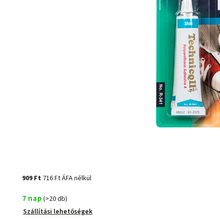
909 Ft
716 Ft ÁFA nélkül
7 nap
(>20 db)
Szállítási lehetőségek