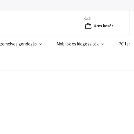
Kosár
Üres kosár
zemélyes gondozás
Mobilok és kiegészítők
PC tart