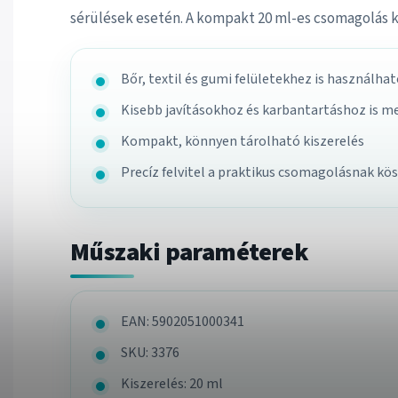
sérülések esetén. A kompakt 20 ml-es csomagolás kön
Bőr, textil és gumi felületekhez is használha
Kisebb javításokhoz és karbantartáshoz is m
Kompakt, könnyen tárolható kiszerelés
Precíz felvitel a praktikus csomagolásnak k
Műszaki paraméterek
EAN: 5902051000341
SKU: 3376
Kiszerelés: 20 ml