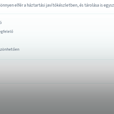
nyen elfér a háztartási javítókészletben, és tárolása is egysz
tó
egfelelő
öszönhetően