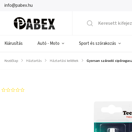
info@pabex.hu
Kiárusítás
Autó - Moto
Sport és szórakozás
Kezdőlap
/
Háztartás
/
Háztartási kellékek
/
Gyorsan száradó cipőragasz
Márka:
PROLECH