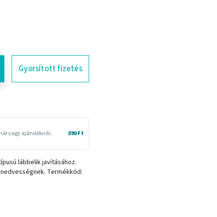
Gyorsított fizetés
snál vagy ajándéknál.
390 Ft
pusú lábbelik javításához.
l a nedvességnek. Termékkód: