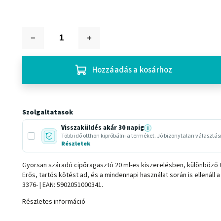
Hozzáadás a kosárhoz
Szolgaltatasok
Visszaküldés akár 30 napig
i
Több idő otthon kipróbálni a terméket. Jó bizonytalan választá
Részletek
Gyorsan száradó cipőragasztó 20 ml-es kiszerelésben, különböző tí
Erős, tartós kötést ad, és a mindennapi használat során is ellenál
3376- | EAN: 5902051000341.
Részletes információ