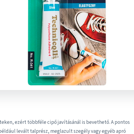
eteken, ezért többféle cipő javításánál is bevethető. A pontos
 például levált talprész, meglazult szegély vagy egyéb apró