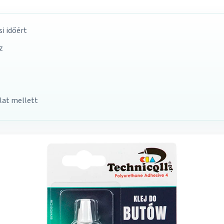
i időért
z
lat mellett