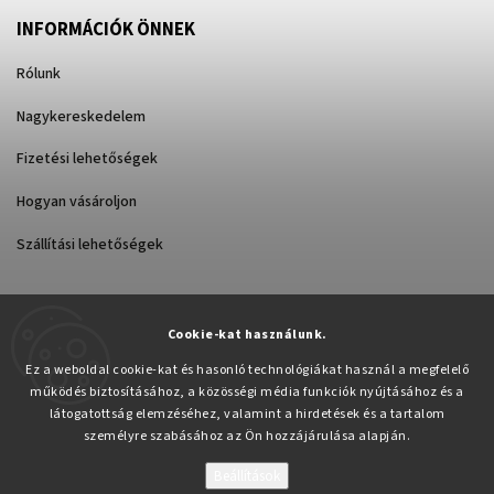
INFORMÁCIÓK ÖNNEK
Rólunk
Nagykereskedelem
Fizetési lehetőségek
Hogyan vásároljon
Szállítási lehetőségek
Cookie-kat használunk.
Árukereső.hu
Ez a weboldal cookie-kat és hasonló technológiákat használ a megfelelő
működés biztosításához, a közösségi média funkciók nyújtásához és a
látogatottság elemzéséhez, valamint a hirdetések és a tartalom
személyre szabásához az Ön hozzájárulása alapján.
Beállítások