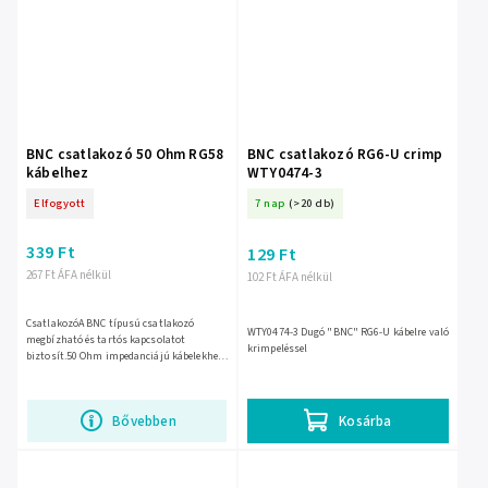
BNC csatlakozó 50 Ohm RG58
BNC csatlakozó RG6-U crimp
kábelhez
WTY0474-3
Elfogyott
7 nap
(>20 db)
339 Ft
129 Ft
267 Ft ÁFA nélkül
102 Ft ÁFA nélkül
CsatlakozóA BNC típusú csatlakozó
WTY0474-3 Dugó "BNC" RG6-U kábelre való
megbízható és tartós kapcsolatot
krimpeléssel
biztosít.50 Ohm impedanciájú kábelekhez
tervezve, ideális
jeltovábbításhoz.Kompatibilis az RG58
kábellel,...
Bővebben
Kosárba