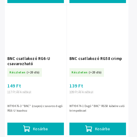
BNC csatlakozó RG6-U
BNC csatlakozó RG58 crimp
csavarozható
Készleten
(>20 db)
Készleten
(>20 db)
149 Ft
139 Ft
117 Ft ÁFA nélkül
109 Ft ÁFA nélkül
WTY0476-3 "BNC" (csapos) csavaros dugó
WTY0474-1 Dugó "BNC" RG58 kábelre való
RG6-U koaxhoz
krimpeléssel
Kosárba
Kosárba