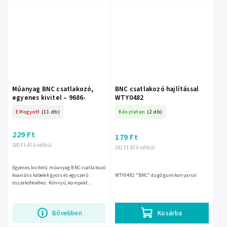
Műanyag BNC csatlakozó,
BNC csatlakozó hajlítással
egyenes kivitel – 9686-
WTY0482
Elfogyott
(11 db)
Készleten
(2 db)
229 Ft
179 Ft
180 Ft ÁFA nélkül
141 Ft ÁFA nélkül
Egyenes kivitelű műanyag BNC csatlakozó
koaxiális kábelek gyors és egyszerű
WTY0482 "BNC" dugó gumikanyarral
összekötéséhez. Könnyű, kompakt
kialakítása megkönnyíti a szerelést, és
stabil csatlakozást biztosít...
Bővebben
Kosárba