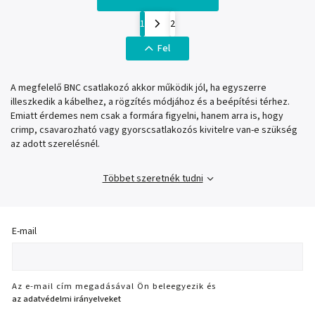
1
2
Fel
A megfelelő BNC csatlakozó akkor működik jól, ha egyszerre
illeszkedik a kábelhez, a rögzítés módjához és a beépítési térhez.
Emiatt érdemes nem csak a formára figyelni, hanem arra is, hogy
crimp, csavarozható vagy gyorscsatlakozós kivitelre van-e szükség
az adott szerelésnél.
Többet szeretnék tudni
E-mail
Az e-mail cím megadásával Ön beleegyezik és
az adatvédelmi irányelveket