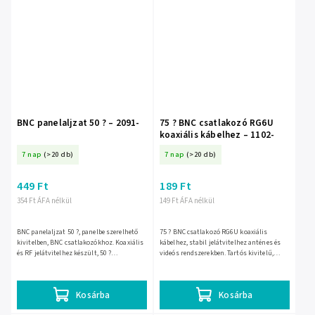
BNC panelaljzat 50 ? – 2091-
75 ? BNC csatlakozó RG6U
koaxiális kábelhez – 1102-
7 nap
(>20 db)
7 nap
(>20 db)
449 Ft
189 Ft
354 Ft ÁFA nélkül
149 Ft ÁFA nélkül
BNC panelaljzat 50 ?, panelbe szerelhető
75 ? BNC csatlakozó RG6U koaxiális
kivitelben, BNC csatlakozókhoz. Koaxiális
kábelhez, stabil jelátvitelhez anténes és
és RF jelátvitelhez készült, 50 ?
videós rendszerekben. Tartós kivitelű,
impedanciája segíti a stabil jeltovábbítást
egyszerűen szerelhető megoldás, amely
és a zavarok...
biztos, megbízható...
Kosárba
Kosárba