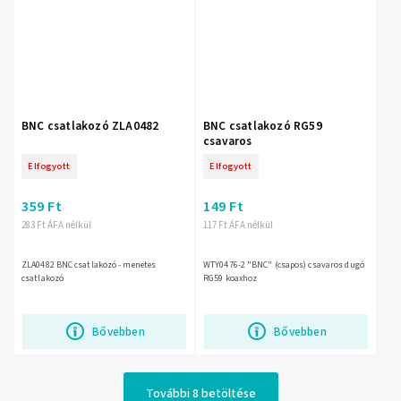
BNC csatlakozó ZLA0482
BNC csatlakozó RG59
csavaros
Elfogyott
Elfogyott
359 Ft
149 Ft
283 Ft ÁFA nélkül
117 Ft ÁFA nélkül
ZLA0482 BNC csatlakozó - menetes
WTY0476-2 "BNC" (csapos) csavaros dugó
csatlakozó
RG59 koaxhoz
Bővebben
Bővebben
További 8 betöltése