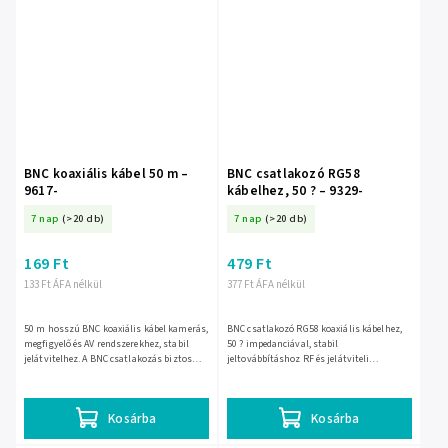
BNC koaxiális kábel 50 m –
BNC csatlakozó RG58
9617-
kábelhez, 50 ? – 9329-
7 nap
(>20 db)
7 nap
(>20 db)
169 Ft
479 Ft
133 Ft ÁFA nélkül
377 Ft ÁFA nélkül
50 m hosszú BNC koaxiális kábel kamerás,
BNC csatlakozó RG58 koaxiális kábelhez,
megfigyelő és AV rendszerekhez, stabil
50 ? impedanciával, stabil
jelátvitelhez. A BNC csatlakozás biztos
jeltovábbításhoz RF és jelátviteli
illeszkedést ad hosszabb telepítéseknél is.
alkalmazásokban. A gyors BNC rögzítés
EAN:...
egyszerű szerelést és megbízható...
Kosárba
Kosárba