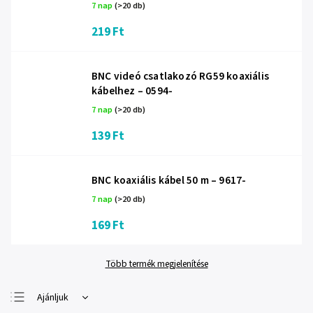
7 nap
(>20 db)
219 Ft
BNC videó csatlakozó RG59 koaxiális
kábelhez – 0594-
7 nap
(>20 db)
139 Ft
BNC koaxiális kábel 50 m – 9617-
7 nap
(>20 db)
169 Ft
Több termék megjelenítése
Ajánljuk