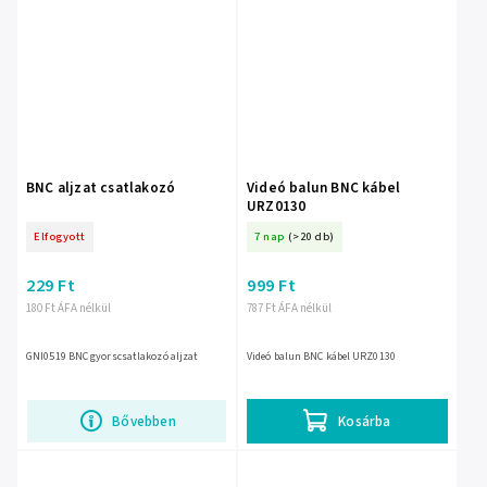
BNC aljzat csatlakozó
Videó balun BNC kábel
URZ0130
Elfogyott
7 nap
(>20 db)
229 Ft
999 Ft
180 Ft ÁFA nélkül
787 Ft ÁFA nélkül
GNI0519 BNC gyorscsatlakozó aljzat
Videó balun BNC kábel URZ0130
Bővebben
Kosárba