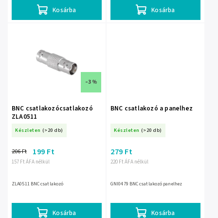
Kosárba
Kosárba
–3 %
BNC csatlakozócsatlakozó
BNC csatlakozó a panelhez
ZLA0511
Készleten
(>20 db)
Készleten
(>20 db)
199 Ft
279 Ft
206 Ft
157 Ft ÁFA nélkül
220 Ft ÁFA nélkül
ZLA0511 BNC csatlakozó
GNI0479 BNC csatlakozó panelhez
Kosárba
Kosárba