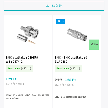
Legolcsóbb elöl
Legdrágább
Legnépszerűbb
termékek
Akció
ABC szerint
–32 %
BNC csatlakozó RG59
BNC - BNC csatlakozó
WTY0474-2
ZLA0480
Készleten
(>20 db)
Készleten
(>20 db)
129 Ft
168 Ft
248 Ft
102 Ft ÁFA nélkül
132 Ft ÁFA nélkül
WTY0474-2 Dugó "BNC" RG59 kábelre való
BNC - BNC csatlakozó ZLA0480
krimpeléssel