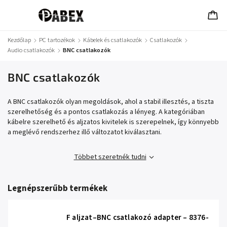
Kezdőlap
/
PC tartozékok
/
Kábelek és csatlakozók
/
Csatlakozók
/
Audio csatlakozók
/
BNC csatlakozók
BNC csatlakozók
A BNC csatlakozók olyan megoldások, ahol a stabil illesztés, a tiszta
szerelhetőség és a pontos csatlakozás a lényeg. A kategóriában
kábelre szerelhető és aljzatos kivitelek is szerepelnek, így könnyebb
a meglévő rendszerhez illő változatot kiválasztani.
Többet szeretnék tudni
Legnépszerűbb termékek
F aljzat–BNC csatlakozó adapter – 8376-