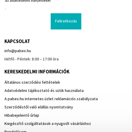
az adatvédelmi irányelveket
.
Feliratkozás
KAPCSOLAT
info
@
pabex.hu
Hétfő - Péntek: 8:00 – 17:00 óra
KERESKEDELMI INFORMÁCIÓK
Általános szerződési feltételek
Adatvédelmi tájékoztató és sütik használata
A pabex.hu internetes üzlet reklamációs szabályzata
Szerződéstől való elállás nyomtatvány
Hibabejelentő űrlap
Kiegészítő szolgáltatások a nyugodt vásárláshoz