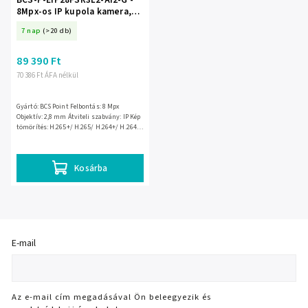
8Mpx-os IP kupola kamera,
2.8mm, AI - BCS Point
7 nap
(>20 db)
89 390 Ft
70 386 Ft ÁFA nélkül
Gyártó: BCS Point Felbontás: 8 Mpx
Objektív: 2,8 mm Átviteli szabvány: IP Kép
tömörítés: H.265+/ H.265/ H.264+/ H.264/
MJPEG IR világítás: 30m Egyéb: AI -
Intelligens képelemző...
Kosárba
E-mail
Az e-mail cím megadásával Ön beleegyezik és