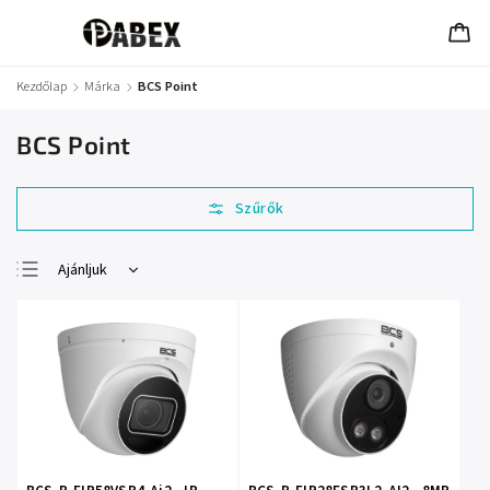
Kezdőlap
/
Márka
/
BCS Point
BCS Point
Ajánljuk
Legolcsóbb elöl
Legdrágább
Legnépszerűbb
termékek
ABC szerint