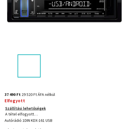
37 490 Ft
29 520 Ft ÁFA nélkül
Elfogyott
Szállítási lehetőségek
A tétel elfogyott…
Autórádió 1DIN KDX-161 USB