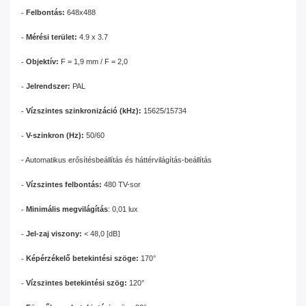
-
Felbontás:
648x488
-
Mérési terület:
4.9 x 3.7
-
Objektív:
F = 1,9 mm / F = 2,0
-
Jelrendszer:
PAL
-
Vízszintes szinkronizáció (kHz):
15625/15734
-
V-szinkron (Hz):
50/60
- Automatikus erősítésbeállítás és háttérvilágítás-beállítás
-
Vízszintes felbontás:
480 TV-sor
-
Minimális megvilágítás
: 0,01 lux
-
Jel-zaj viszony:
< 48,0 [dB
]
-
Képérzékelő betekintési szöge:
170°
-
Vízszintes betekintési szög:
120°