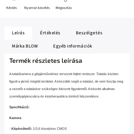
Kérdés
Nyomon követés
Megosztás
Leírás
Értékelés
Beszélgetés
Márka
BLOW
Egyéb információk
Termék részletes leírása
A tolatókamera a gépjárművekhez tervezett fejlett rendszer. Tolatás közben
figyeli a jármű mögötti területet. A készülék segíti a tolatást, de nem fosztja meg
a vezetőt a tolatáskor szükséges fokozott figyelemtől. A készlet alkalmas
személygépkocsikra és kisteherautókra történő felszerelésre.
Specifikáció:
Kamera
-
Képérzékelő:
1/3,6 hüvelykes CMOS