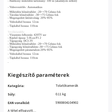
- Hatékony működési tartomány: 100 m (akadályok nélkül)
- Videovezérlés : Automatikus
- Működési hőmérséklet: -20~+70 Celsius fok
- Tárolási hőmérséklet: -30~+75 Celsius fok
- Megengedett látótávolság: 20%~85%
- Videokábel hossza: 12cm
- Tápkábel hossza: 110cm
Vevőkészülék:
- Vízszintes felbontás: 420TV sor
- Kijelző típusa: 5.0Lux/F1.2
- Tápegység: DC3.3V
- Működési hőmérséklet: -20~+70 Celsius fok
- Tápegység hőmérséklete:-30~+75 Celsius fok
- Megengedett páratartalom
:20%~85% 
- Videokábel hossza: 12cm
- Tápkábel hossza: 110cm
.
Kiegészítő paraméterek
Tolatókamerák
Kategória
:
0.11 kg
Súly
:
5900804104902
EAN vonalkód
:
A tétel elfogyott…