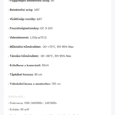
-
Függőleges betekintési szög:
90°
-
Betekintési szög:
165°
-
Vízállósági osztály:
Ip67
-
Feszültségtartomány:
DC 9-15V
-
Videokimenet:
1,0Vp-p/75 Ω
-
Működési hőmérséklet:
-20~+70°C, RH 95% Max
-
Tárolási hőmérséklet:
-30~+80°C, RH 95% Max
-
Kábelhossz a kameránál:
50cm
-
Tápkábel hossza:
90 cm
-
Videokábel hossza a monitorhoz:
580 cm
Adókészülék :
- Frekvencia: ISM 2400MHz~ 2483MHz
- Erősítés: 80 mW