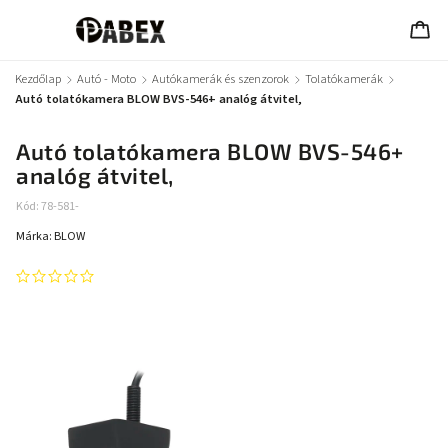
Kezdőlap
/
Autó - Moto
/
Autókamerák és szenzorok
/
Tolatókamerák
/
Autó tolatókamera BLOW BVS-546+ analóg átvitel,
Autó tolatókamera BLOW BVS-546+
analóg átvitel,
Kód:
78-581-
Márka:
BLOW