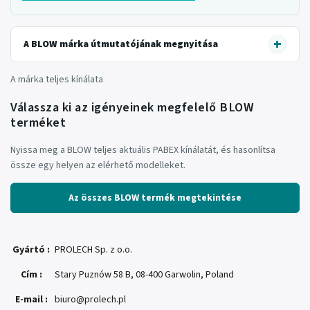
A BLOW márka útmutatójának megnyitása
A márka teljes kínálata
Válassza ki az igényeinek megfelelő BLOW
terméket
Nyissa meg a BLOW teljes aktuális PABEX kínálatát, és hasonlítsa
össze egy helyen az elérhető modelleket.
Az összes BLOW termék megtekintése
Gyártó
:
PROLECH Sp. z o.o.
Cím
:
Stary Puznów 58 B, 08-400 Garwolin, Poland
E-mail
:
biuro@prolech.pl