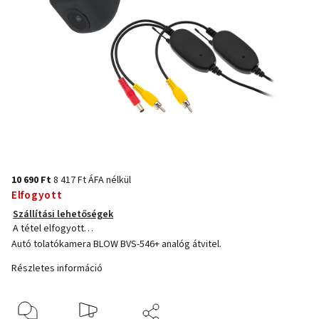
10 690 Ft
8 417 Ft ÁFA nélkül
Elfogyott
Szállítási lehetőségek
A tétel elfogyott…
Autó tolatókamera BLOW BVS-546+ analóg átvitel.
Részletes információ