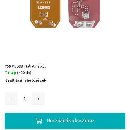
759 Ft
598 Ft ÁFA nélkül
7 nap
(>20 db)
Szállítási lehetőségek
Hozzáadás a kosárhoz