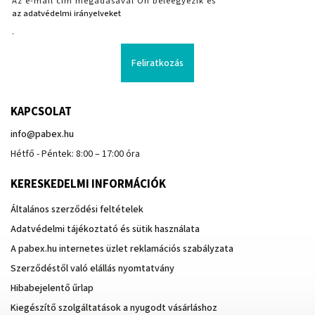
Az e-mail cím megadásával Ön beleegyezik és
az adatvédelmi irányelveket
.
Feliratkozás
KAPCSOLAT
info
@
pabex.hu
Hétfő - Péntek: 8:00 – 17:00 óra
KERESKEDELMI INFORMÁCIÓK
Általános szerződési feltételek
Adatvédelmi tájékoztató és sütik használata
A pabex.hu internetes üzlet reklamációs szabályzata
Szerződéstől való elállás nyomtatvány
Hibabejelentő űrlap
Kiegészítő szolgáltatások a nyugodt vásárláshoz