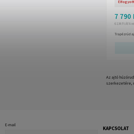
Elfogyot
7 790 
6 134 Ft ÁFA n
Trapézrúd a
Az ajtó húzórud
szerkezetére, 
E-mail
KAPCSOLAT