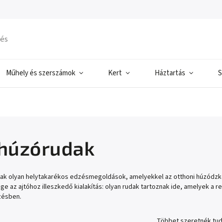
Műhely és szerszámok
Kert
Háztartás
S
 húzórudak
dak olyan helytakarékos edzésmegoldások, amelyekkel az otthoni húzódzkod
ge az ajtóhoz illeszkedő kialakítás: olyan rudak tartoznak ide, amelyek a
zésben.
Többet szeretnék tud