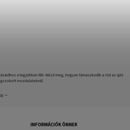
kásaidhoz a legjobban illik. Nézd meg, hogyan támaszkodik a rúd az ajtó
egszokott mozdulatoknál.
ni
INFORMÁCIÓK ÖNNEK