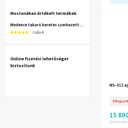
Mostanában értékelt termékek
Medence takaró keretes szerkezettel 305 cm INTEX 28030
Csilla R.
Online fizetési lehetőséget
biztosítunk
NS-312 a
Elfogyot
15 890
12 512 Ft ÁFA 