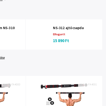
cm NS-310
NS-312 ajtócsapda
Elfogyott
15 890 Ft
tése
Kód:
S-FA4000
Kód:
S-FA4001