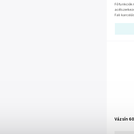
Fő funkciók nS-312 modell Megerősített
acélszerkezet Nagysűrűségű habszivacs fog
Fali karcol
70-90 cm...
Vázsín 6