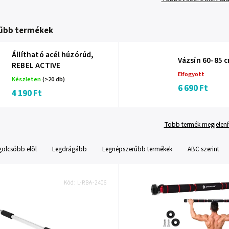
űbb termékek
Állítható acél húzórúd,
Vázsín 60-85 
REBEL ACTIVE
Elfogyott
Készleten
(>20 db)
6 690 Ft
4 190 Ft
Több termék megjelení
golcsóbb elöl
Legdrágább
Legnépszerűbb termékek
ABC szerint
Kód:
L-RBA-2406