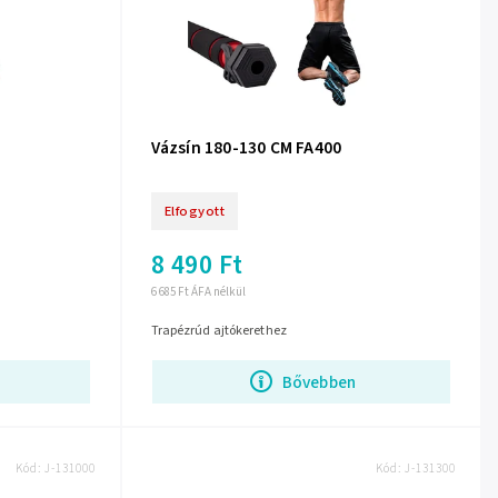
Vázsín 180-130 CM FA400
Elfogyott
8 490 Ft
6 685 Ft ÁFA nélkül
Trapézrúd ajtókerethez
Bővebben
Kód:
J-131000
Kód:
J-131300