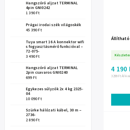
Hangszóró aljzat TERMINAL
4pin GNI0242
1 390 Ft
Prágai irodai szék világoskék
45 390 Ft
Állítható
Tuya smart 16 A konnektor wifi
s fogyasztásmérő funkcióval –
72-075-
Készlete
3 490 Ft
4 190 
Hangszóró aljzat TERMINAL
2pin csavaros GNI0240
3 299 Ft ÁFA n
699 Ft
Egykezes súlyzók 2x 4 kg 2325-
04
10 090 Ft
Szürke hálózati kábel, 30 m –
2736-
2 890 Ft