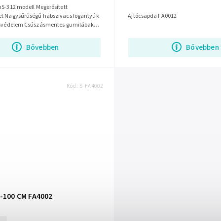
antyúk
Ajtócsapda FA0012
ásvédelem Csúszásmentes gumilábak
Bővebben
Bővebben
Kód:
S-FA4002
0-100 CM FA4002