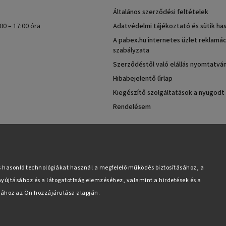
Általános szerződési feltételek
00 – 17:00 óra
Adatvédelmi tájékoztató és sütik ha
A pabex.hu internetes üzlet reklamác
szabályzata
Szerződéstől való elállás nyomtatvá
Hibabejelentő űrlap
Kiegészítő szolgáltatások a nyugodt
Rendelésem
s hasonló technológiákat használ a megfelelő működés biztosításához, a
yújtásához és a látogatottság elemzéséhez, valamint a hirdetések és a
ához az Ön hozzájárulása alapján.
Copyright 2026
Pabex.hu
. Minden jog fenntartva.
Süti beállítások szerkesztése
Vytvořil
Shoptet
| Design
Shoptak.cz