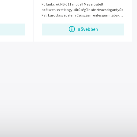
Fő funkciók NS-311 modell Megerősített
acélszerkezet Nagy sűrűségű habszivacs fogantyúk
Fali karcolásvédelem Csúszásmentes gumilábak
60-85 cm széles...
Bővebben