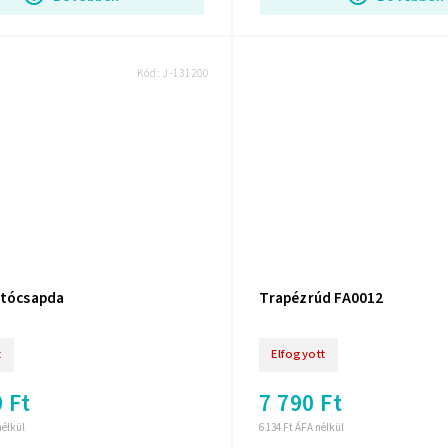
Kód:
J-131200
jtócsapda
Trapézrúd FA0012
t
Elfogyott
 Ft
7 790 Ft
nélkül
6 134 Ft ÁFA nélkül