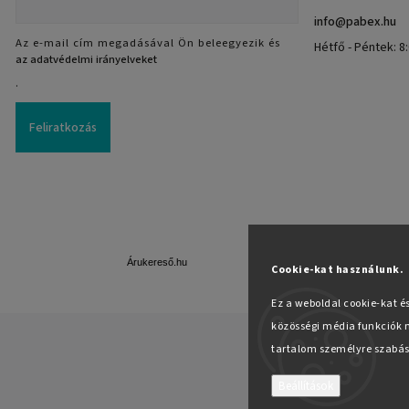
info
@
pabex.hu
Az e-mail cím megadásával Ön beleegyezik és
Hétfő - Péntek: 8:
az adatvédelmi irányelveket
.
Feliratkozás
Árukereső.hu
Cookie-kat használunk.
Ez a weboldal cookie-kat é
közösségi média funkciók n
tartalom személyre szabás
Beállítások