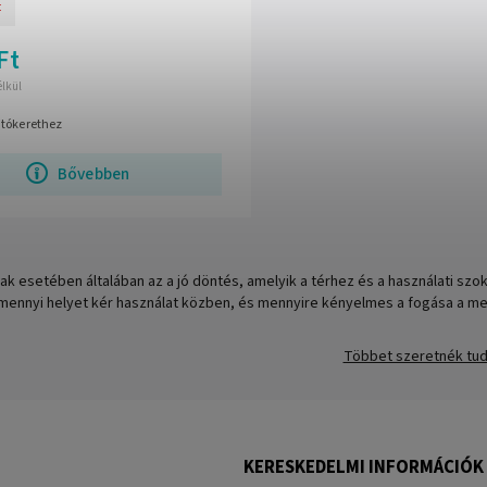
t
Ft
élkül
jtókerethez
Bővebben
ak esetében általában az a jó döntés, amelyik a térhez és a használati szo
mennyi helyet kér használat közben, és mennyire kényelmes a fogása a m
Többet szeretnék tud
KERESKEDELMI INFORMÁCIÓK