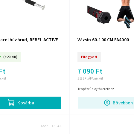
 acél húzórúd, REBEL ACTIVE
Vázsín 60-100 CM FA4000
n
(>20 db)
Elfogyott
Ft
7 090 Ft
élkül
5 583 Ft ÁFA nélkül
Trapézrúd ajtókerethez
Bővebben
Kosárba
Kód:
J-131400