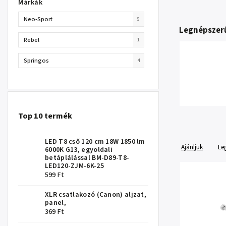
Márkák
Neo-Sport
5
Legnépszer
Rebel
1
Springos
4
Top 10 termék
LED T8 cső 120 cm 18W 1850 lm
Ajánljuk
Le
6000K G13, egyoldali
betáplálással BM-D89-T8-
LED120-ZJM-6K-25
599 Ft
XLR csatlakozó (Canon) aljzat,
panel,
369 Ft