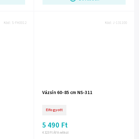
Kód:
S-FA0012
Kód:
J-131100
Vázsín 60-85 cm NS-311
Elfogyott
5 490 Ft
4 323 Ft ÁFA nélkül