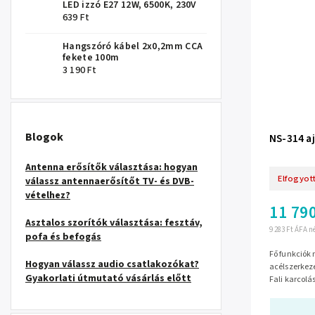
LED izzó E27 12W, 6500K, 230V
639 Ft
Hangszóró kábel 2x0,2mm CCA
fekete 100m
3 190 Ft
Blogok
NS-314 a
Antenna erősítők választása: hogyan
Elfogyot
válassz antennaerősítőt TV- és DVB-
vételhez?
11 790
Asztalos szorítók választása: fesztáv,
9 283 Ft ÁFA n
pofa és befogás
Fő funkciók nS-314 modell Megerősített
Hogyan válassz audio csatlakozókat?
acélszerkezet Nagysűrűségű habszivacs fog
Gyakorlati útmutató vásárlás előtt
Fali karcolásvédelem Csú
70-90 cm...