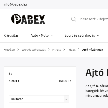
info@pabex.hu
Kiárusítás
Autó - Moto
Sport és szórakozás
Kezdőlap
/
Sport és szórakozás
/
Fitness
/
Rúdak
/
Ajtó húzórudak
Ajtó
Ár
4190
Ft
15890
Ft
Az ajtó húzóru
kategória lénye
mindennapi ed
Raktáron
1