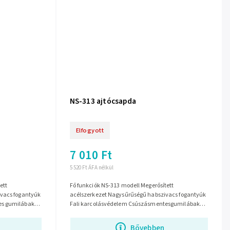
NS-313 ajtócsapda
Elfogyott
7 010 Ft
5 520 Ft ÁFA nélkül
Fő funkciók NS-313 modell Megerősített
ivacs fogantyúk
acélszerkezet Nagysűrűségű habszivacs fogantyúk
es gumilábak
Fali karcolásvédelem Csúszásmentesgumilábak
60-80 cm...
Bővebben