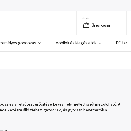
Kosár
Üres kosár
zemélyes gondozás
Mobilok és kiegészítők
PC tart
ás és a felsőtest erősítése kevés hely mellett is jól megoldható. A
 rendelkezésre álló térhez igazodnak, és gyorsan bevethetők a
ni