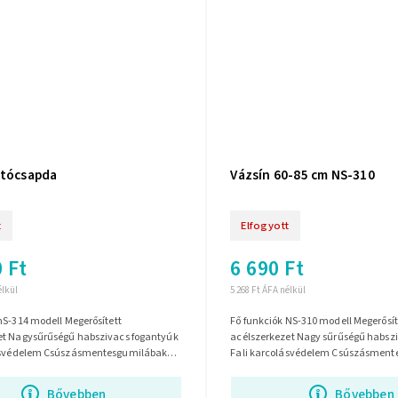
jtócsapda
Vázsín 60-85 cm NS-310
t
Elfogyott
 Ft
6 690 Ft
élkül
5 268 Ft ÁFA nélkül
Fő funkciók NS-310 modell Megerősített
antyúk
acélszerkezet Nagy sűrűségű habsz
szásmentesgumilábak
Fali karcolásvédelem Csúszásment
60-85 cm széles...
Bővebben
Bővebben