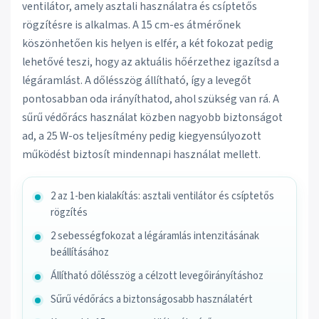
ventilátor, amely asztali használatra és csíptetős
rögzítésre is alkalmas. A 15 cm-es átmérőnek
köszönhetően kis helyen is elfér, a két fokozat pedig
lehetővé teszi, hogy az aktuális hőérzethez igazítsd a
légáramlást. A dőlésszög állítható, így a levegőt
pontosabban oda irányíthatod, ahol szükség van rá. A
sűrű védőrács használat közben nagyobb biztonságot
ad, a 25 W-os teljesítmény pedig kiegyensúlyozott
működést biztosít mindennapi használat mellett.
2 az 1-ben kialakítás: asztali ventilátor és csíptetős
rögzítés
2 sebességfokozat a légáramlás intenzitásának
beállításához
Állítható dőlésszög a célzott levegőirányításhoz
Sűrű védőrács a biztonságosabb használatért