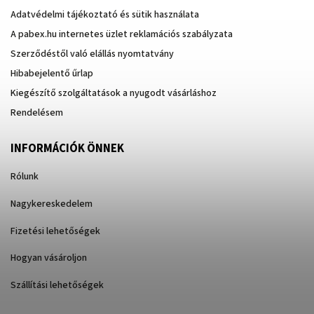
Adatvédelmi tájékoztató és sütik használata
A pabex.hu internetes üzlet reklamációs szabályzata
Szerződéstől való elállás nyomtatvány
Hibabejelentő űrlap
Kiegészítő szolgáltatások a nyugodt vásárláshoz
Rendelésem
INFORMÁCIÓK ÖNNEK
Rólunk
Nagykereskedelem
Fizetési lehetőségek
Hogyan vásároljon
Szállítási lehetőségek