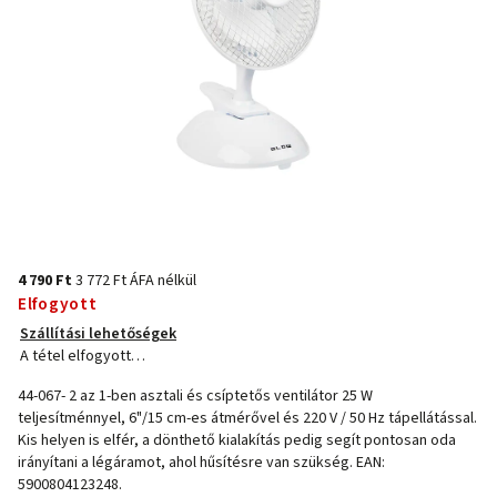
4 790 Ft
3 772 Ft ÁFA nélkül
Elfogyott
Szállítási lehetőségek
A tétel elfogyott…
44-067- 2 az 1-ben asztali és csíptetős ventilátor 25 W
teljesítménnyel, 6"/15 cm-es átmérővel és 220 V / 50 Hz tápellátással.
Kis helyen is elfér, a dönthető kialakítás pedig segít pontosan oda
irányítani a légáramot, ahol hűsítésre van szükség. EAN:
5900804123248.