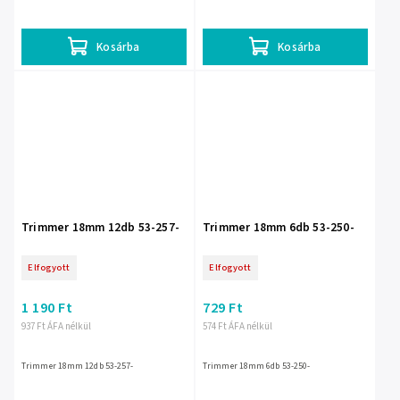
és csomagolóanyag gyors, pontos
automatikus penge behúzás Penge: 1
vágásához használható. EAN:...
darab beszerelt trapéz penge, 2 pót...
Kosárba
Kosárba
Trimmer 18mm 12db 53-257-
Trimmer 18mm 6db 53-250-
Elfogyott
Elfogyott
1 190 Ft
729 Ft
937 Ft ÁFA nélkül
574 Ft ÁFA nélkül
Trimmer 18mm 12db 53-257-
Trimmer 18mm 6db 53-250-