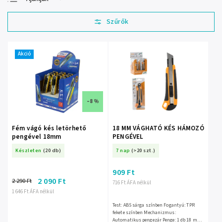
Legolcsóbb elöl
Legdrágább
Legnépszerűbb
termékek
Akció
ABC szerint
–8 %
Fém vágó kés letörhető
18 MM VÁGHATÓ KÉS HÁMOZÓ
pengével 18mm
PENGÉVEL
Készleten
(20 db)
7 nap
(>20 szt.)
909 Ft
2 090 Ft
2 290 Ft
716 Ft ÁFA nélkül
1 646 Ft ÁFA nélkül
Test: ABS sárga színben Fogantyú: TPR
fekete színben Mechanizmus:
Automatikus pengezár Penge: 1 db 18 mm-