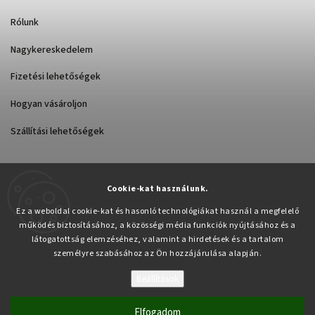
Rólunk
Nagykereskedelem
Fizetési lehetőségek
Hogyan vásároljon
Szállítási lehetőségek
Cookie-kat használunk.
Árukereső.hu
Ez a weboldal cookie-kat és hasonló technológiákat használ a megfelelő
működés biztosításához, a közösségi média funkciók nyújtásához és a
látogatottság elemzéséhez, valamint a hirdetések és a tartalom
személyre szabásához az Ön hozzájárulása alapján.
Beállítások
Copyright 2026
Pabex.hu
. Minden jog fenntartva.
Süti beállítások szerkesztése
Elfogadom