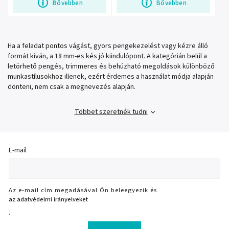
Bővebben
Bővebben
Ha a feladat pontos vágást, gyors pengekezelést vagy kézre álló
formát kíván, a 18 mm-es kés jó kiindulópont. A kategórián belül a
letörhető pengés, trimmeres és behúzható megoldások különböző
munkastílusokhoz illenek, ezért érdemes a használat módja alapján
dönteni, nem csak a megnevezés alapján.
Többet szeretnék tudni
E-mail
Az e-mail cím megadásával Ön beleegyezik és
az adatvédelmi irányelveket
.