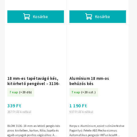
mm-es penge, gyárilag telepítve A penge
felszerelve A penge anyaga: SK5 acél
anyaga: SK5 acél
Kosárba
Kosárba
18 mm-es tapétavágó kés,
Alumínium 18 mm-os
kitörhető pengével – 3136-
behúzós kés
7 nap
(>20 db)
7 nap
(>20 szt.)
339 Ft
1 190 Ft
267 Ft ÁFA nélkül
937 Ft ÁFA nélkül
BLOW 3136- 18 mm-es letörő pengés kés
Korpus: Alumínium, ezüst színűre festve
piros kivitelben, karton, fólia, tapéta és
Fogantyú: Fekete ABS Mechanizmus:
egyéb anyagok pontos vágásához. A
Automatikus pengezár ##Funkcia##