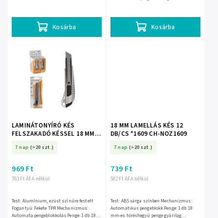
es penge, gyárilag felszerelve Penge
anyaga: SK5 acél
Kosárba
Kosárba
LAMINÁTONYÍRÓ KÉS
18 MM LAMELLÁS KÉS 12
FELSZAKADÓ KÉSSEL 18 MM
DB/CS *1609 CH-NOZ1609
disp=12db *1623
7 nap
(>20 szt.)
7 nap
(>20 szt.)
969 Ft
739 Ft
763 Ft ÁFA nélkül
582 Ft ÁFA nélkül
Test: Alumínium, ezüst színűre festett
Test: ABS sárga színben Mechanizmus:
Fogantyú: Fekete TPR Mechanizmus:
Automatikus pengeblokk Penge: 1 db 18
Automata pengeblokkolás Penge: 1 db 18
mm-es töréshegyű penge gyárilag