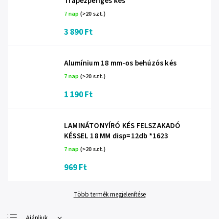
Trapézpengés kés
7 nap
(>20 szt.)
3 890 Ft
Alumínium 18 mm-os behúzós kés
7 nap
(>20 szt.)
1 190 Ft
LAMINÁTONYÍRÓ KÉS FELSZAKADÓ
KÉSSEL 18 MM disp=12db *1623
7 nap
(>20 szt.)
969 Ft
Több termék megjelenítése
Ajánljuk