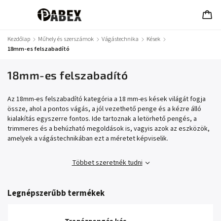
Kezdőlap
/
Műhely és szerszámok
/
Vágástechnika
/
Kések
/
18mm-es felszabadító
18mm-es felszabadító
Az 18mm-es felszabadító kategória a 18 mm-es kések világát fogja
össze, ahol a pontos vágás, a jól vezethető penge és a kézre álló
kialakítás egyszerre fontos. Ide tartoznak a letörhető pengés, a
trimmeres és a behúzható megoldások is, vagyis azok az eszközök,
amelyek a vágástechnikában ezt a méretet képviselik.
Többet szeretnék tudni
Legnépszerűbb termékek