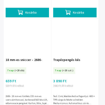
kihúzható penge és az ergonomikus
##dodatková##: Konzervnyitó Penge: 1
markolat kényelmesebb,...
darab 18 mm-es gyári beépítésű...
Kosárba
Kosárba
18 mm-es sniccer – 2686-
Trapézpengés kés
7 nap
(>20 db)
7 nap
(>20 szt.)
659 Ft
3 890 Ft
519 Ft ÁFA nélkül
3 063 Ft ÁFA nélkül
2686- 18 mm-es törőkés 155 mm-es
Test: Cink, feketére festve Fogantyú: ABS +
szerszámhosszal, karbonacélból készült,
TPR sárga és fekete színekben
odlamovacie pengével. Karton, fólia, tapéta
Mechanizmus: Automatikus zár és