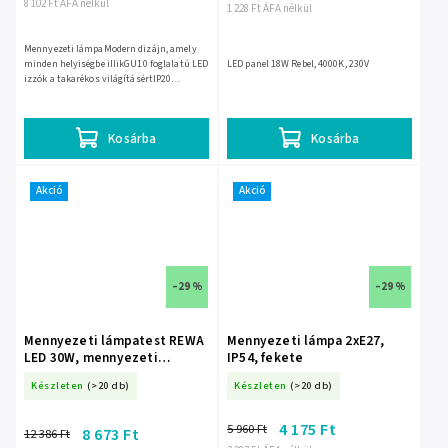
8 102 Ft ÁFA nélkül
1 228 Ft ÁFA nélkül
Mennyezeti lámpaModern dizájn, amely
minden helyiségbe illikGU10 foglalatú LED
LED panel 18W Rebel, 4000K, 230V
izzók a takarékos világításértIP20
védettségi szint normál beltéri
használatraNégy állítható...
Kosárba
Kosárba
Akció
Akció
–29 %
–29 %
Mennyezeti lámpatest REWA
Mennyezeti lámpa 2xE27,
LED 30W, mennyezeti
IP54, fekete
lámpatest, 3225lm, IP65,
Készleten
(>20 db)
Készleten
(>20 db)
4000K, PC lámpabúra
4 175 Ft
5 960 Ft
8 673 Ft
12 386 Ft