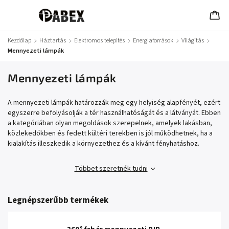
Kezdőlap
/
Háztartás
/
Elektromos telepítés
/
Energiaforrások
/
Világítás
/
Mennyezeti lámpák
Mennyezeti lámpák
A mennyezeti lámpák határozzák meg egy helyiség alapfényét, ezért
egyszerre befolyásolják a tér használhatóságát és a látványát. Ebben
a kategóriában olyan megoldások szerepelnek, amelyek lakásban,
közlekedőkben és fedett kültéri terekben is jól működhetnek, ha a
kialakítás illeszkedik a környezethez és a kívánt fényhatáshoz.
Többet szeretnék tudni
Legnépszerűbb termékek