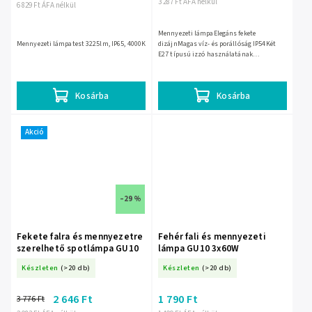
3 287 Ft ÁFA nélkül
6 829 Ft ÁFA nélkül
Mennyezeti lámpaElegáns fekete
Mennyezeti lámpatest 3225lm, IP65, 4000K
dizájnMagas víz- és porállóság IP54Két
E27 típusú izzó használatának
lehetőségeKiváló kültéri és beltéri
használatra
Kosárba
Kosárba
Akció
–29 %
Fekete falra és mennyezetre
Fehér fali és mennyezeti
szerelhető spotlámpa GU10
lámpa GU10 3x60W
Készleten
(>20 db)
Készleten
(>20 db)
2 646 Ft
1 790 Ft
3 776 Ft