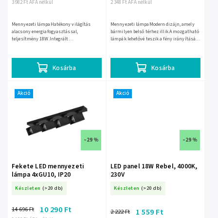
3 982 Ft ÁFA nélkül
2 348 Ft ÁFA nélkül
Mennyezeti lámpaHatékony világítás
Mennyezeti lámpaModern dizájn, amely
alacsony energiafogyasztással,
bármilyen belső térhez illik.A mozgatható
teljesítmény 18W.Integrált
lámpák lehetővé teszik a fény irányítását
mozgásérzékelő az automatikus be- és
az igények szerint.Három E27-es izzóval
kikapcsoláshoz.Modern design, amely
kompatibilis,...
minden...
Kosárba
Kosárba
Akció
Akció
–29 %
–29 %
Fekete LED mennyezeti
LED panel 18W Rebel, 4000K,
lámpa 4xGU10, IP20
230V
Készleten
(>20 db)
Készleten
(>20 db)
10 290 Ft
14 696 Ft
1 559 Ft
2 222 Ft