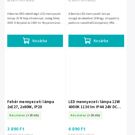
68 890 Ft ÁFA nélkül
61 409 Ft ÁFA nélkül
A Bemko IP65 védettségű LED mennyezeti
A Bemko LED mennyezeti lámpa
lámpa 20 W teljesítménnyel, meleg fehér,
mozgásérzékelővel 16W egy strapabíró,
3000 K fényével és 1400 lm fényáramával
plafonra szerelhető lámpatest, IP66
biztosít kellemes megvilágítást. Grafit
védettséggel és IK10 mechanikai
kivitelű, 120°-os...
ellenállással, amely igényesebb...
Kosárba
Kosárba
Fehér mennyezeti lámpa
LED mennyezeti lámpa 12W
2xE27, 2x60W, IP20
4000K 1130 lm IP44 24V DC
Bemko BM-C37-PLA-260-120-
Készleten
(>20 db)
Készleten
(>20 db)
4K-24V
3 890 Ft
6 890 Ft