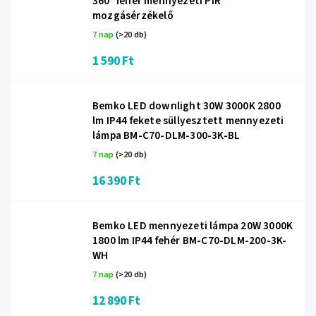
360° fehér mennyezeti PIR
mozgásérzékelő
7 nap
(>20 db)
1 590 Ft
Bemko LED downlight 30W 3000K 2800
lm IP44 fekete süllyesztett mennyezeti
lámpa BM-C70-DLM-300-3K-BL
7 nap
(>20 db)
16 390 Ft
Bemko LED mennyezeti lámpa 20W 3000K
1800 lm IP44 fehér BM-C70-DLM-200-3K-
WH
7 nap
(>20 db)
12 890 Ft