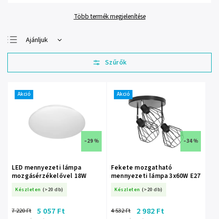
Több termék megjelenítése
Ajánljuk
Legolcsóbb elöl
Legdrágább
Legnépszerűbb
termékek
Akció
Akció
ABC szerint
–29 %
–34 %
LED mennyezeti lámpa
Fekete mozgatható
mozgásérzékelővel 18W
mennyezeti lámpa 3x60W E27
Készleten
(>20 db)
Készleten
(>20 db)
5 057 Ft
2 982 Ft
7 220 Ft
4 532 Ft