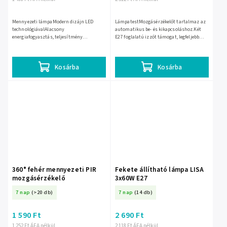
Mennyezeti lámpaModern dizájn LED
LámpatestMozgásérzékelőt tartalmaz az
technológiávalAlacsony
automatikus be- és kikapcsoláshoz.Két
energiafogyasztás, teljesítmény
E27 foglalatú izzót támogat, legfeljebb
18WSemleges fehér fény 4000KIdeális
80W teljesítménnyel.Kültéri használatra
különféle belső terekhez, hosszú
alkalmas az IP44...
élettartam
Kosárba
Kosárba
360° fehér mennyezeti PIR
Fekete állítható lámpa LISA
mozgásérzékelő
3x60W E27
7 nap
(>20 db)
7 nap
(14 db)
1 590 Ft
2 690 Ft
1 252 Ft ÁFA nélkül
2 118 Ft ÁFA nélkül