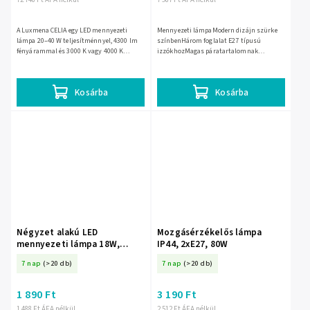
A Luxmena CELIA egy LED mennyezeti
Mennyezeti lámpaModern dizájn szürke
lámpa 20–40 W teljesítménnyel, 4300 lm
színbenHárom foglalat E27 típusú
fényárammal és 3000 K vagy 4000 K
izzókhozMagas páratartalomnak
színhőmérséklet-választási lehetőséggel.
ellenálló, IP54-es védettséggelKültéri és
Az IP54 védettségnek...
beltéri használatra egyaránt alkalmas
Kosárba
Kosárba
Négyzet alakú LED
Mozgásérzékelős lámpa
mennyezeti lámpa 18W,
IP44, 2xE27, 80W
4000K
7 nap
(>20 db)
7 nap
(>20 db)
1 890 Ft
3 190 Ft
1 488 Ft ÁFA nélkül
2 512 Ft ÁFA nélkül