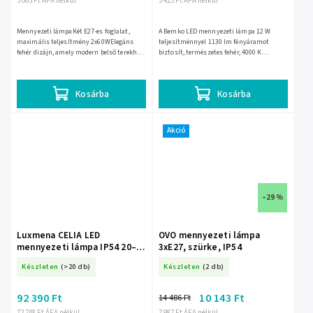
3 063 Ft ÁFA nélkül
5 425 Ft ÁFA nélkül
Mennyezeti lámpaKét E27-es foglalat,
A Bemko LED mennyezeti lámpa 12 W
maximális teljesítmény 2x60WElegáns
teljesítménnyel 1130 lm fényáramot
fehér dizájn, amely modern belső terekhez
biztosít, természetes fehér, 4000 K
alkalmasIP20 védettséggel ellátott belső
színhőmérsékletű fénnyel. IP44
terekben...
védettséggel rendelkezik, magasabb...
Kosárba
Kosárba
Akció
–29 %
Luxmena CELIA LED
OVO mennyezeti lámpa
mennyezeti lámpa IP54 20–
3xE27, szürke, IP54
40 W, 3000/4000 K, 4300 lm
Készleten
(>20 db)
Készleten
(2 db)
BM-C35-PLC-460-400-CCT
92 390 Ft
10 143 Ft
14 486 Ft
72 748 Ft ÁFA nélkül
7 987 Ft ÁFA nélkül