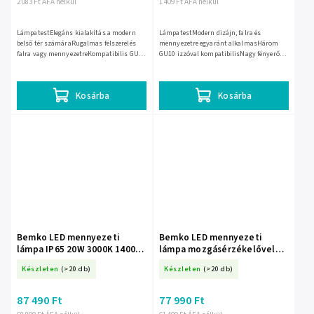
2 083 Ft ÁFA nélkül
1 409 Ft ÁFA nélkül
LámpatestElegáns kialakítás a modern
LámpatestModern dizájn, falra és
belső tér számáraRugalmas felszerelés
mennyezetre egyaránt alkalmasHárom
falra vagy mennyezetreKompatibilis GU10
GU10 izzóval kompatibilisNagy fényerő
izzókkalEgyszerű telepítés és
akár 3x60WKönnyű telepítés és
karbantartás
karbantartás
Kosárba
Kosárba
Bemko LED mennyezeti
Bemko LED mennyezeti
lámpa IP65 20W 3000K 1400
lámpa mozgásérzékelővel
lm grafit BM-C25-EL1-P-
16W 4000K IP66 vészvilágítás
Készleten
(>20 db)
Készleten
(>20 db)
020GR-3K
funkcióval BM-C36-PSF706-
164-EM
87 490 Ft
77 990 Ft