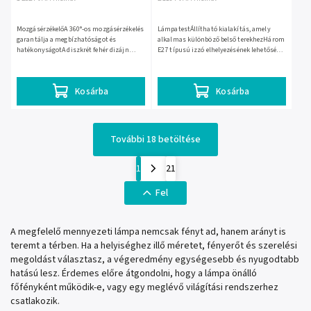
MozgásérzékelőA 360°-os mozgásérzékelés
LámpatestÁllítható kialakítás, amely
garantálja a megbízhatóságot és
alkalmas különböző belső terekhezHárom
hatékonyságotA diszkrét fehér dizájn
E27 típusú izzó elhelyezésének lehetősége,
könnyedén illeszkedik bármilyen belső
max. 60W mindegyikElegáns fekete szín,
térbeAutomatizálja a...
amely könnyen...
Kosárba
Kosárba
További 18 betöltése
1
21
Fel
A megfelelő mennyezeti lámpa nemcsak fényt ad, hanem arányt is
teremt a térben. Ha a helyiséghez illő méretet, fényerőt és szerelési
megoldást választasz, a végeredmény egységesebb és nyugodtabb
hatású lesz. Érdemes előre átgondolni, hogy a lámpa önálló
főfényként működik-e, vagy egy meglévő világítási rendszerhez
csatlakozik.